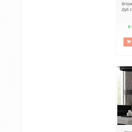
Вітр
Дуб 
В 
3549