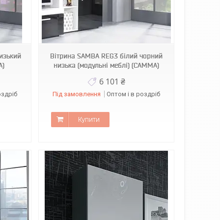
изький
Вітрина SAMBA REG3 білий чорний
A)
низька (модульні меблі) (CAMMA)
6 101 ₴
оздріб
Під замовлення
Оптом і в роздріб
Купити