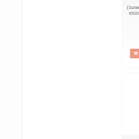
(Зали
VIGO
220/V-PL-LIMA-W1-SONOMA