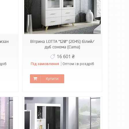
тизан
Вітрина LOTTA "120" (2D4S) білий/
дуб сонома (Cama)
16 601 ₴
дріб
Під замовлення
Оптом і в роздріб
Купити