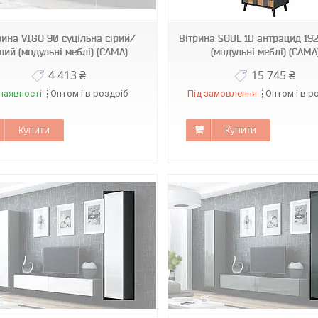
рина VIGO 90 суцільна сірий/
Вітрина SOUL 1D антрацид 19
лий (модульні меблі) (CAMA)
(модульні меблі) (CAMA
4 413 ₴
15 745 ₴
наявності
Оптом і в роздріб
Під замовлення
Оптом і в р
Купити
Купити
3120
0291