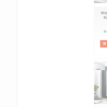
Віт
бі
В 
3119