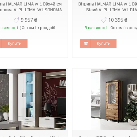
ина HALMAR LIMA w-1 60x40 см
Вітрина HALMAR LIMA w-1 60
сонома V-PL-LIMA-W1-SONOMA
Білий V-PL-LIMA-W1-BI
9 957 ₴
10 395 ₴
наявності
Оптом і в роздріб
В наявності
Оптом і в роз
Купити
Купити
0291
5565А