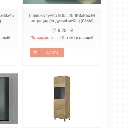
2х60х45
Підвісна тумба SOUL 2D 100х85х30
)
антрацид (модульні меблі) (CAMA)
8 281 ₴
оздріб
Під замовлення
Оптом і в роздріб
Купити