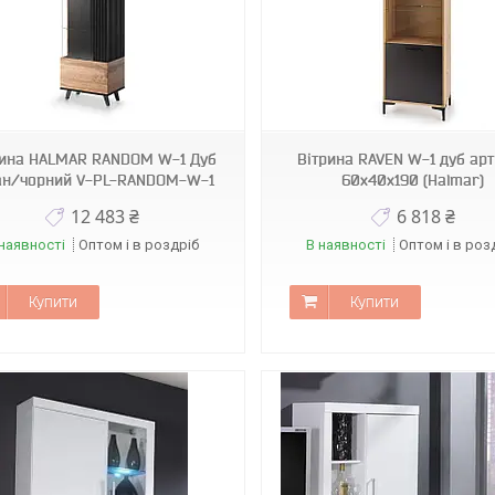
91185В
3840
рина HALMAR RANDOM W-1 Дуб
Вітрина RAVEN W-1 дуб ар
ан/чорний V-PL-RANDOM-W-1
60х40х190 (Halmar)
12 483 ₴
6 818 ₴
наявності
Оптом і в роздріб
В наявності
Оптом і в роз
Купити
Купити