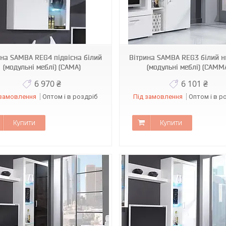
3659
3660
ина SAMBA REG4 підвісна білий
Вітрина SAMBA REG3 білий н
(модульні меблі) (CAMA)
(модульні меблі) (CAMM
6 970 ₴
6 101 ₴
 замовлення
Оптом і в роздріб
Під замовлення
Оптом і в р
Купити
Купити