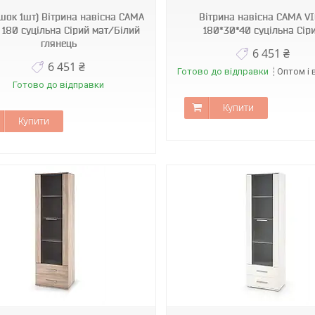
шок 1шт) Вітрина навісна CAMA
Вітрина навісна CAMA V
 180 суцільна Сірий мат/Білий
180*30*40 суцільна Сір
глянець
6 451 ₴
6 451 ₴
Готово до відправки
Оптом і 
Готово до відправки
Купити
Купити
218/V-PL-LIMA-W1-BIAŁY
219/V-PL-LIMA-W1-BIAŁY/SO