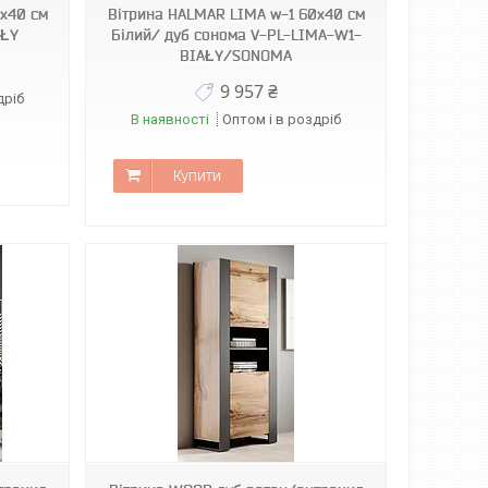
x40 см
Вітрина HALMAR LIMA w-1 60x40 см
AŁY
Білий/ дуб сонома V-PL-LIMA-W1-
BIAŁY/SONOMA
9 957 ₴
дріб
В наявності
Оптом і в роздріб
Купити