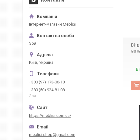
Інтернет-магазин MebliSi
5565/V-PL-RANDOM-W-1
Зоя
Віт
вот
Київ, Україна
В 
+380 (97) 173-06-18
+380 (50) 924-81-08
Зоя
https://meblisi.com.ua/
meblisi.shop@gmail.com