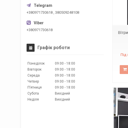
+380971730618 , 380509248108
3661
+380971730618
Вітр
Графік роботи
Під
Понеділок
09:00
18:00
Вівторок
09:00
18:00
Середа
09:00
18:00
Четвер
09:00
18:00
Пʼятниця
09:00
18:00
Субота
Вихідний
Неділя
Вихідний