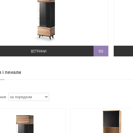
ВІТРИНИ
69
и і пенали