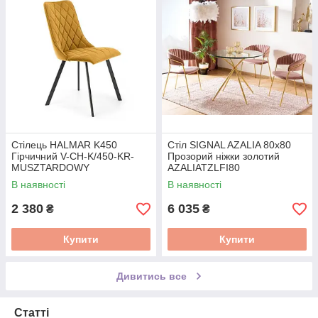
Стілець HALMAR K450
Стіл SIGNAL AZALIA 80x80
Гірчичний V-CH-K/450-KR-
Прозорий ніжки золотий
MUSZTARDOWY
AZALIATZLFI80
В наявності
В наявності
2 380
6 035
₴
₴
Купити
Купити
Дивитись все
Статті