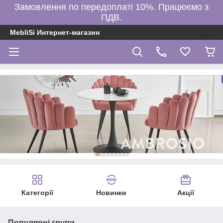
Замовлення по передоплаті 10%. Працюємо з
ПДВ.
MebliSi Интернет-магазин
Категорії
Новинки
Акції
Популярні групи