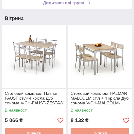
Дивитися всі групи
Вітрина
Столовий комплект Halmar
Столовий комплект HALMAR
FAUST стіл+4 крісла Дуб
MALCOLM стіл + 4 крісла Дуб
сонома V-CH-FAUST-ZESTAW
сонома V-CH-MALCOLM-
ZESTAW-SONOMA
В наявності
В наявності
5 066
8 132
₴
₴
Купити
Купити