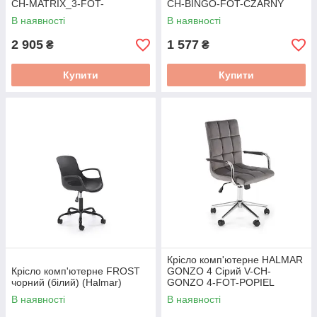
CH-MATRIX_3-FOT-
CH-BINGO-FOT-CZARNY
J.RÓŻOWY
В наявності
В наявності
2 905
1 577
₴
₴
Купити
Купити
Крісло комп'ютерне HALMAR
Крісло комп'ютерне FROST
GONZO 4 Сірий V-CH-
чорний (білий) (Halmar)
GONZO 4-FOT-POPIEL
В наявності
В наявності