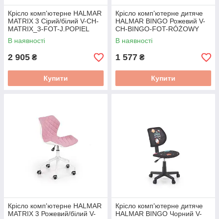
Крісло комп'ютерне HALMAR
Крісло комп'ютерне дитяче
MATRIX 3 Сірий/білий V-CH-
HALMAR BINGO Рожевий V-
MATRIX_3-FOT-J.POPIEL
CH-BINGO-FOT-RÓŻOWY
В наявності
В наявності
2 905
1 577
₴
₴
Купити
Купити
Крісло комп'ютерне HALMAR
Крісло комп'ютерне дитяче
MATRIX 3 Рожевий/білий V-
HALMAR BINGO Чорний V-