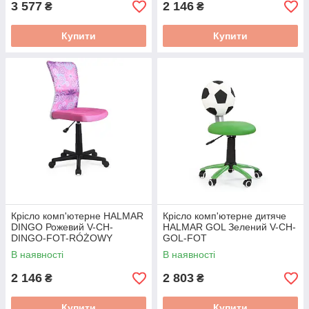
3 577
2 146
₴
₴
Купити
Купити
Крісло комп'ютерне HALMAR
Крісло комп'ютерне дитяче
DINGO Рожевий V-CH-
HALMAR GOL Зелений V-CH-
DINGO-FOT-RÓŻOWY
GOL-FOT
В наявності
В наявності
2 146
2 803
₴
₴
Купити
Купити