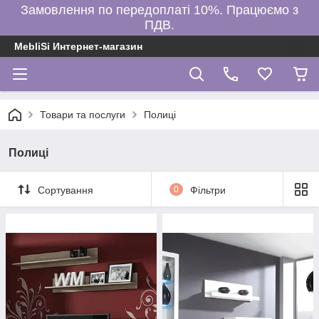
Замовлення по передоплаті 10%. Працюємо з
ПДВ.
MebliSi Интернет-магазин
Товари та послуги
Полиці
Полиці
Сортування
0
Фільтри