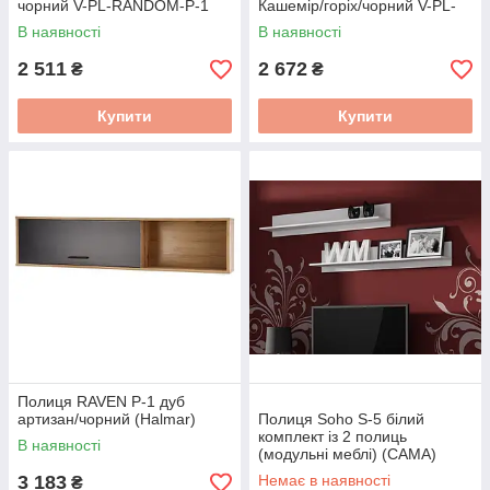
чорний V-PL-RANDOM-P-1
Кашемір/горіх/чорний V-PL-
RANDOM_2-P-2
В наявності
В наявності
2 511
2 672
₴
₴
Купити
Купити
Полиця RAVEN P-1 дуб
артизан/чорний (Halmar)
Полиця Soho S-5 білий
комплект із 2 полиць
В наявності
(модульні меблі) (CAMA)
3 183
Немає в наявності
₴