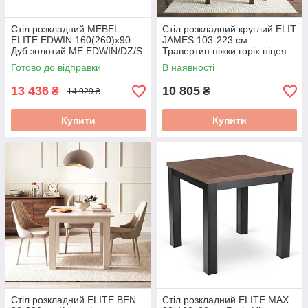
Стіл розкладний MEBEL
Стіл розкладний круглий ELIT
ELITE EDWIN 160(260)х90
JAMES 103-223 см
Дуб золотий ME.EDWIN/DZ/S
Травертин ніжки горіх ніцея
W.JAMES/TRAW/ONI/S
Готово до відправки
В наявності
13 436
10 805
₴
₴
14 929 ₴
Купити
Купити
Стіл розкладний ELITE BEN
Стіл розкладний ELITE MAX