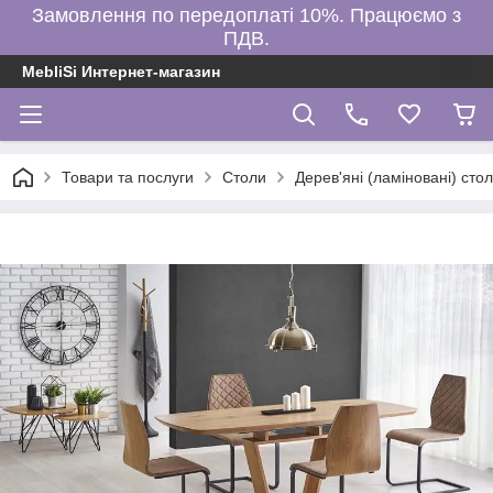
Замовлення по передоплаті 10%. Працюємо з
ПДВ.
MebliSi Интернет-магазин
Товари та послуги
Столи
Дерев'яні (ламіновані) сто