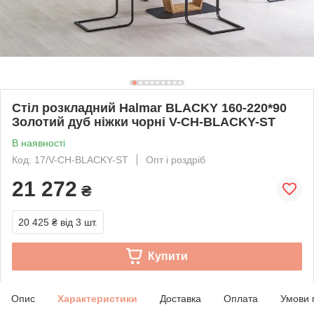
Стіл розкладний Halmar BLACKY 160-220*90
Золотий дуб ніжки чорні V-CH-BLACKY-ST
В наявності
Код: 17/V-CH-BLACKY-ST
Опт і роздріб
21 272
₴
20 425 ₴
від 3 шт.
Купити
Опис
Характеристики
Доставка
Оплата
Умови 