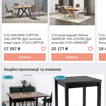
Стіл HALMAR CAPITAL
Стіл розкладний Halmar
Стіл
160-200*90 Дуб золотий
SANDOR 160-220Х90 Дуб
DERR
ніжки чорні V-CH-CAPITAL-
золотий V-CH-SANDOR-
Нату
ST-160/200
ST-DĄB_ZŁOTY
чорн
17 257
22 177
19 
₴
₴
Купити
Купити
Акційні пропозиції та новинки
–20%
–10%