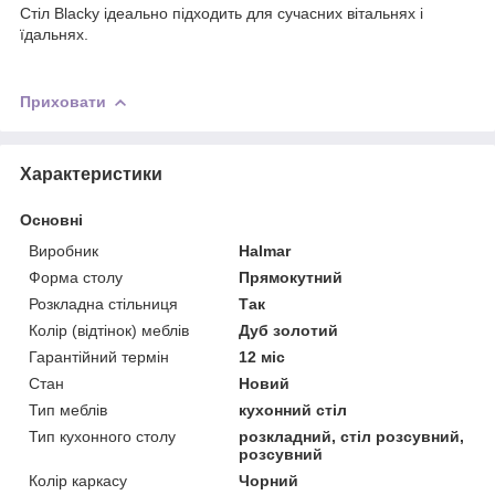
Стіл Blacky ідеально підходить для сучасних вітальнях і
їдальнях.
Приховати
Характеристики
Основні
Виробник
Halmar
Форма столу
Прямокутний
Розкладна стільниця
Так
Колір (відтінок) меблів
Дуб золотий
Гарантійний термін
12 міс
Стан
Новий
Тип меблів
кухонний стіл
Тип кухонного столу
розкладний, стіл розсувний,
розсувний
Колір каркасу
Чорний