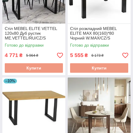
Стіл MEBEL ELITE VETTEL
Стіл розкладний MEBEL
120х80 Дуб рустик
ELITE MAX 80(160)*80
ME.VETTEL/RU/CZ/S
Чорний W.MAX/CZ/S
Готово до відправки
Готово до відправки
4 771
5 555
₴
₴
5 964 ₴
6 173 ₴
Купити
Купити
–10%