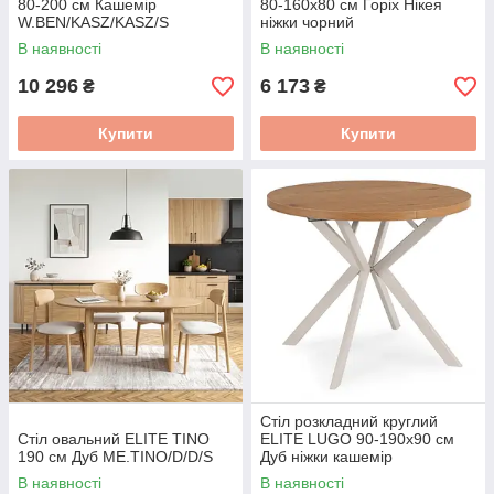
80-200 см Кашемір
80-160х80 см Горіх Нікея
W.BEN/KASZ/KASZ/S
ніжки чорний
W.MAX/ONI/CZ/S
В наявності
В наявності
10 296
6 173
₴
₴
Купити
Купити
Стіл розкладний круглий
Стіл овальний ELITE TINO
ELITE LUGO 90-190х90 см
190 см Дуб ME.TINO/D/D/S
Дуб ніжки кашемір
ME.LUGO/D/KASZ/S
В наявності
В наявності