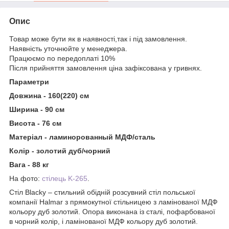
Опис
Товар може бути як в наявності,так і під замовлення.
Наявність уточнюйте у менеджера.
Працюємо по передоплаті 10%
Після прийняття замовлення ціна зафіксована у гривнях.
Параметри
Довжина - 160(220) см
Ширина - 90 см
Висота - 76 см
Матеріал - ламинорованный МДФ/сталь
Колір - золотий дуб/чорний
Вага - 88 кг
На фото:
стілець K-265
.
Стіл Blacky – стильний обідній розсувний стіл польської
компанії Halmar з прямокутної стільницею з ламінованої МДФ
кольору дуб золотий. Опора виконана із сталі, пофарбованої
в чорний колір, і ламінованої МДФ кольору дуб золотий.