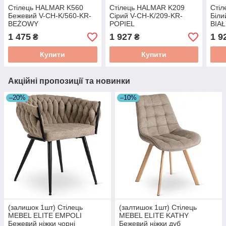
Стілець HALMAR K560
Стілець HALMAR K209
Сті
Бежевий V-CH-K/560-KR-
Сірий V-CH-K/209-KR-
Біли
BEŻOWY
POPIEL
BIA
1 475
1 927
1 9
₴
₴
Купити
Купити
Акційні пропозиції та новинки
–20%
–10%
(залишок 1шт) Стілець
(залтишок 1шт) Стілець
MEBEL ELITE EMPOLI
MEBEL ELITE KATHY
Бежевий ніжки чорні
Бежевий ніжки дуб