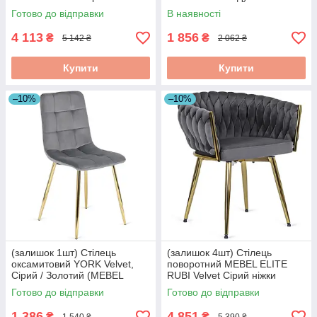
ME.EMPOLI/BZ/T/K
ME.KATHY/BZ/D/T/K
Готово до відправки
В наявності
4 113
1 856
₴
₴
5 142 ₴
2 062 ₴
Купити
Купити
–10%
–10%
(залишок 1шт) Стілець
(залишок 4шт) Стілець
оксамитовий YORK Velvet,
поворотний MEBEL ELITE
Сірий / Золотий (MEBEL
RUBI Velvet Сірий ніжки
ELITE) ME.YORK/P/ZL/V/K
золоті ME.RUBI/P/ZL/V/K
Готово до відправки
Готово до відправки
1 386
4 851
₴
₴
1 540 ₴
5 390 ₴