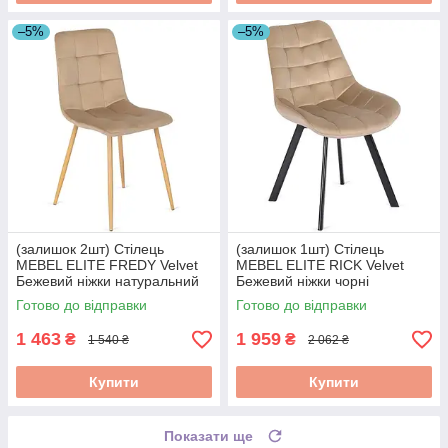
–5%
–5%
(залишок 2шт) Стілець
(залишок 1шт) Стілець
MEBEL ELITE FREDY Velvet
MEBEL ELITE RICK Velvet
Бежевий ніжки натуральний
Бежевий ніжки чорні
дуб ME.FREDY/BZ/D/V/K
ME.RICK/BZ/V/K
Готово до відправки
Готово до відправки
1 463
1 959
₴
₴
1 540 ₴
2 062 ₴
Купити
Купити
Показати ще