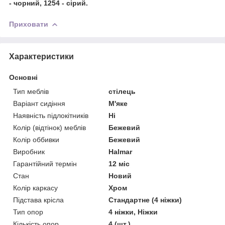
- чорний, 1254 - сірий.
Приховати
Характеристики
Основні
Тип меблів
стілець
Варіант сидіння
М'яке
Наявність підлокітників
Ні
Колір (відтінок) меблів
Бежевий
Колір оббивки
Бежевий
Виробник
Halmar
Гарантійний термін
12 міс
Стан
Новий
Колір каркасу
Хром
Підстава крісла
Стандартне (4 ніжки)
Тип опор
4 ніжки, Ніжки
Кількість опор
4 (шт.)