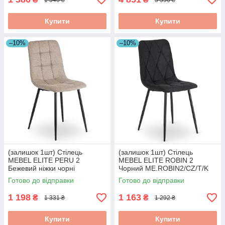
Купити
Купити
–10%
–10%
(залишок 1шт) Стілець
(залишок 1шт) Стілець
MEBEL ELITE PERU 2
MEBEL ELITE ROBIN 2
Бежевий ніжки чорні
Чорний ME.ROBIN2/CZ/T/K
ME.PERU2/BZ/T/K
Готово до відправки
Готово до відправки
1 198
1 163
₴
₴
1 331 ₴
1 292 ₴
Купити
Купити