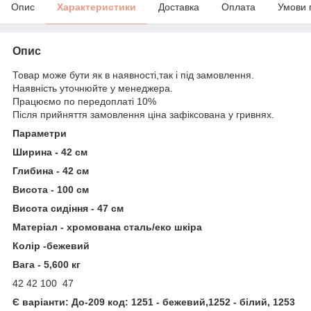
Опис
Характеристики
Доставка
Оплата
Умови 
Опис
Товар може бути як в наявності,так і під замовлення.
Наявність уточнюйте у менеджера.
Працюємо по передоплаті 10%
Після прийняття замовлення ціна зафіксована у гривнях.
Параметри
Ширина - 42 см
Глибина - 42 см
Висота - 100 см
Висота сидіння - 47 см
Матеріал - хромована сталь/еко шкіра
Колір -
бежевий
Вага - 5,600 кг
42
42
100
47
Є варіанти: До-209 код: 1251 - бежевий,1252 - білий, 1253