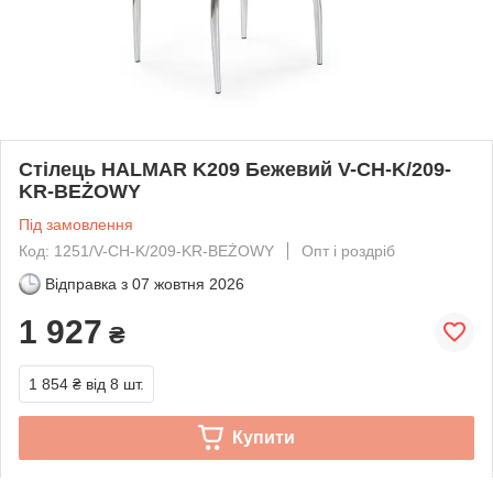
Стілець HALMAR K209 Бежевий V-CH-K/209-
KR-BEŻOWY
Під замовлення
Код: 1251/V-CH-K/209-KR-BEŻOWY
Опт і роздріб
Відправка з
07 жовтня 2026
1 927
₴
1 854 ₴
від 8 шт.
Купити