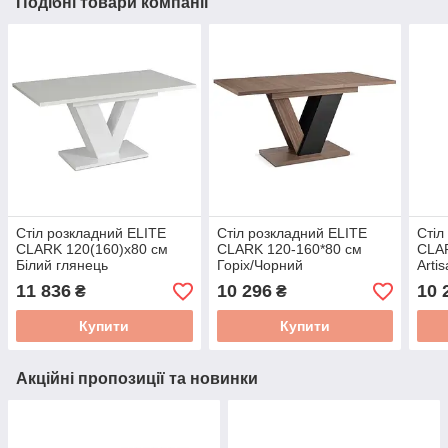
Подібні товари компанії
Стіл розкладний ELITE
Стіл розкладний ELITE
Стіл
CLARK 120(160)х80 см
CLARK 120-160*80 см
CLAR
Білий глянець
Горіх/Чорний
Arti
PM.DUBAJ/B/PL/S
PM.DUBAJ/O/CZ/S
PM.
11 836
10 296
10 
₴
₴
Купити
Купити
Акційні пропозиції та новинки