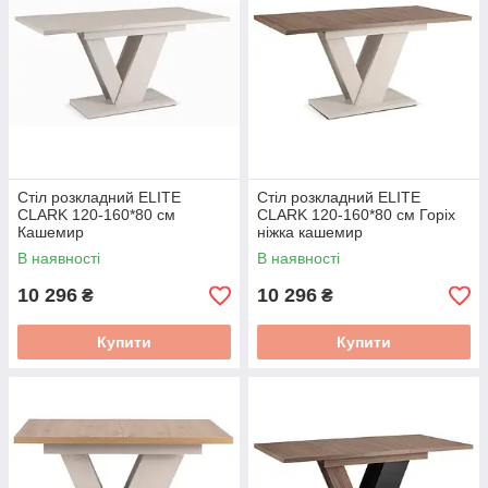
Стіл розкладний ELITE
Стіл розкладний ELITE
CLARK 120-160*80 см
CLARK 120-160*80 см Горіх
Кашемир
ніжка кашемир
PM.DUBAJ/KASZ/KASZ/S
PM.DUBAJ/O/KASZ/S
В наявності
В наявності
10 296
10 296
₴
₴
Купити
Купити