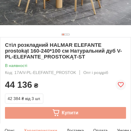
Стіл розкладний HALMAR ELEFANTE
prostokąt 160-240*100 см Натуральний дуб V-
PL-ELEFANTE_PROSTOKĄT-ST
В наявності
Код: 17А/V-PL-ELEFANTE_PROSTOK
Опт і роздріб
44 136
₴
42 384 ₴
від 3 шт.
Купити
Опис
Характеристики
Доставка
Оплата
Умови 