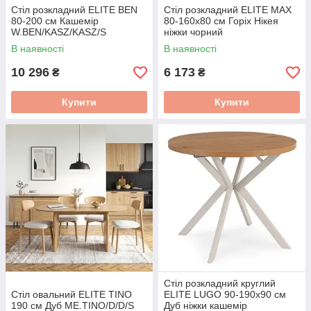
Стіл розкладний ELITE BEN
Стіл розкладний ELITE MAX
80-200 см Кашемір
80-160х80 см Горіх Нікея
W.BEN/KASZ/KASZ/S
ніжки чорний
W.MAX/ONI/CZ/S
В наявності
В наявності
10 296
6 173
₴
₴
Купити
Купити
Стіл розкладний круглий
Стіл овальний ELITE TINO
ELITE LUGO 90-190х90 см
190 см Дуб ME.TINO/D/D/S
Дуб ніжки кашемір