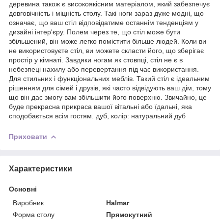
деревина також є високоякісним матеріалом, який забезпечує
довговічність і міцність столу. Такі ноги зараз дуже модні, що
означає, що ваш стіл відповідатиме останнім тенденціям у
дизайні інтер'єру. Полем через те, що стіл може бути
збільшений, він може легко помістити більше людей. Коли ви
не використовуєте стіл, ви можете скласти його, що зберігає
простір у кімнаті. Завдяки ногам як стовпці, стіл не є в
небезпеці нахилу або перевертання під час використання.
Для стильних і функціональних меблів. Такий стіл є ідеальним
рішенням для сімей і друзів, які часто відвідують ваш дім, тому
що він дає змогу вам збільшити його поверхню. Звичайно, це
буде прекрасна прикраса вашої вітальні або їдальні, яка
сподобається всім гостям. дуб, колір: натуральний дуб
Приховати
Характеристики
Основні
Виробник
Halmar
Форма столу
Прямокутний