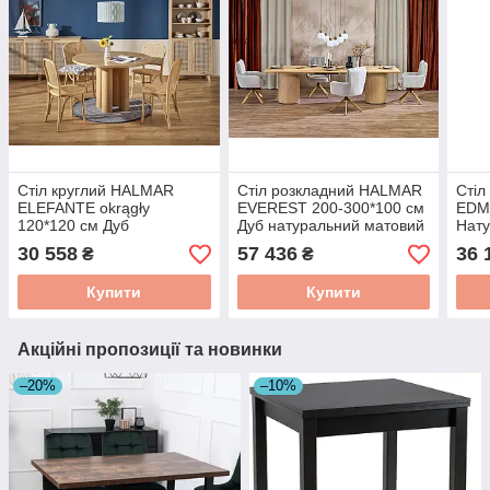
Стіл круглий HALMAR
Стіл розкладний HALMAR
Стіл
ELEFANTE okrągły
EVEREST 200-300*100 см
EDM
120*120 см Дуб
Дуб натуральний матовий
Нату
натуральний V-PL-
V-PL-EVEREST-ST-
V-P
30 558
57 436
36 
₴
₴
ELEFANTE_OKRĄGŁY-ST
D.NATURALNY
CZA
Купити
Купити
Акційні пропозиції та новинки
–20%
–10%