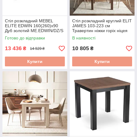
Стіл розкладний MEBEL
Стіл розкладний круглий ELIT
ELITE EDWIN 160(260)х90
JAMES 103-223 см
Дуб золотий ME.EDWIN/DZ/S
Травертин ніжки горіх ніцея
W.JAMES/TRAW/ONI/S
Готово до відправки
В наявності
13 436
10 805
₴
₴
14 929 ₴
Купити
Купити