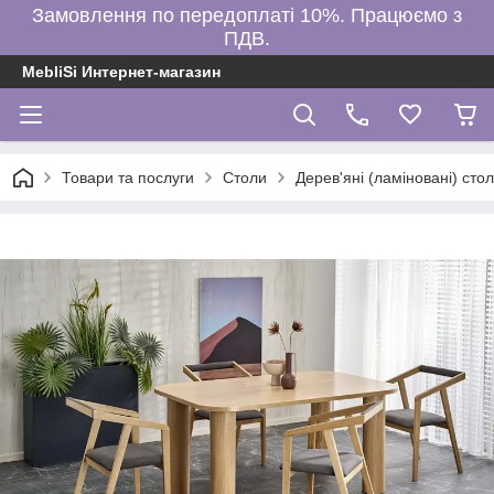
Замовлення по передоплаті 10%. Працюємо з
ПДВ.
MebliSi Интернет-магазин
Товари та послуги
Столи
Дерев'яні (ламіновані) сто