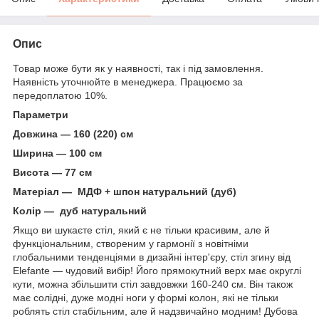
Опис
Товар може бути як у наявності, так і під замовлення.
Наявність уточнюйте в менеджера. Працюємо за
передоплатою 10%.
Параметри
Довжина — 160 (220) см
Ширина — 100 см
Висота — 77 см
Матеріал — МДФ + шпон натуральний (дуб)
Колір — дуб натуральний
Якщо ви шукаєте стіл, який є не тільки красивим, але й
функціональним, створеним у гармонії з новітніми
глобальними тенденціями в дизайні інтер'єру, стіл згину від
Elefante — чудовий вибір! Його прямокутний верх має округлі
кути, можна збільшити стіл завдовжки 160-240 см. Він також
має солідні, дуже модні ноги у формі колон, які не тільки
роблять стіл стабільним, але й надзвичайно модним! Дубова