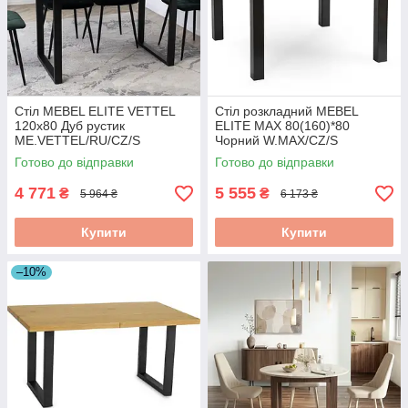
Стіл MEBEL ELITE VETTEL
Стіл розкладний MEBEL
120х80 Дуб рустик
ELITE MAX 80(160)*80
ME.VETTEL/RU/CZ/S
Чорний W.MAX/CZ/S
Готово до відправки
Готово до відправки
4 771
5 555
₴
₴
5 964 ₴
6 173 ₴
Купити
Купити
–10%