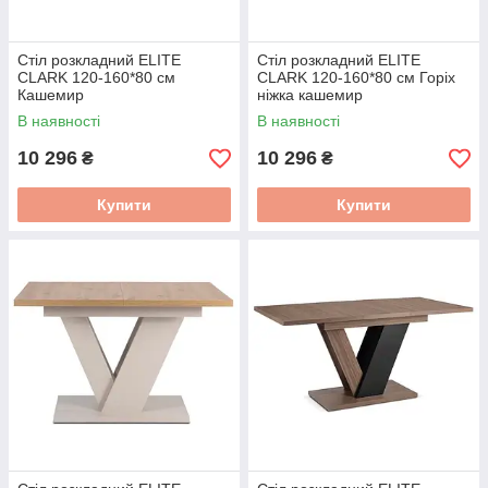
Стіл розкладний ELITE
Стіл розкладний ELITE
CLARK 120-160*80 см
CLARK 120-160*80 см Горіх
Кашемир
ніжка кашемир
PM.DUBAJ/KASZ/KASZ/S
PM.DUBAJ/O/KASZ/S
В наявності
В наявності
10 296
10 296
₴
₴
Купити
Купити