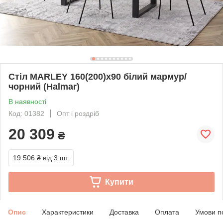
Стіл MARLEY 160(200)x90 білий мармур/
чорний (Halmar)
В наявності
Код: 01382
Опт і роздріб
20 309
₴
19 506 ₴
від 3 шт.
Купити
Опис
Характеристики
Доставка
Оплата
Умови п