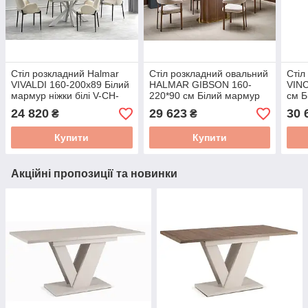
Стіл розкладний Halmar
Стіл розкладний овальний
Стіл
VIVALDI 160-200х89 Білий
HALMAR GIBSON 160-
VIN
мармур ніжки білі V-CH-
220*90 см Білий мармур
см Б
VIVALDI-ST
ніжка горіх V-CH-GIBSON-
VIN
24 820
29 623
30 
₴
₴
ST-BIAŁY/ORZECHOWY
Купити
Купити
Акційні пропозиції та новинки