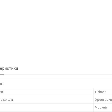
еристики
НІ
ик
Halmar
а крісла
Хрестовин
Чорний