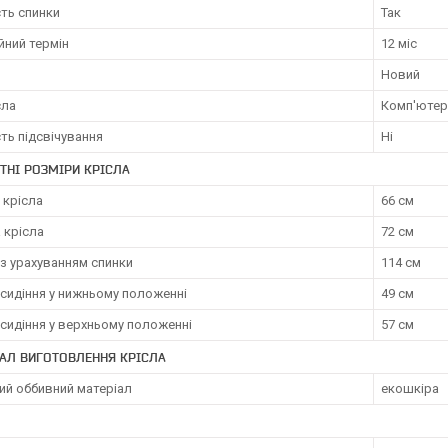
ть спинки
Так
йний термін
12 міс
Новий
сла
Комп'ютер
ть підсвічування
Ні
ТНІ РОЗМІРИ КРІСЛА
 крісла
66 см
 крісла
72 см
з урахуванням спинки
114 см
сидіння у нижньому положенні
49 см
сидіння у верхньому положенні
57 см
АЛ ВИГОТОВЛЕННЯ КРІСЛА
ий оббивний матеріал
екошкіра