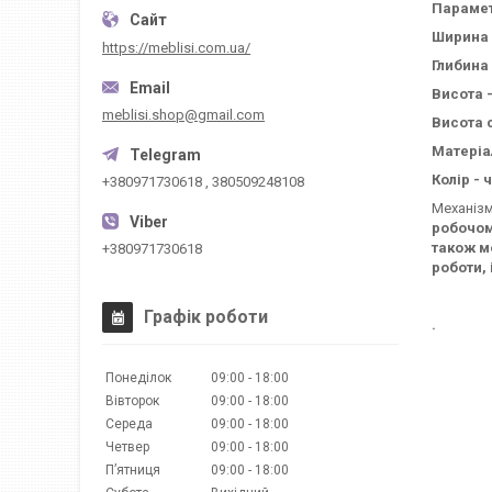
Параме
Ширина 
https://meblisi.com.ua/
Глибина 
Висота -
meblisi.shop@gmail.com
Висота с
Матеріа
Колір - 
+380971730618 , 380509248108
Механізм
робочому
також м
+380971730618
роботи, 
Графік роботи
.
Понеділок
09:00
18:00
Вівторок
09:00
18:00
Середа
09:00
18:00
Четвер
09:00
18:00
Пʼятниця
09:00
18:00