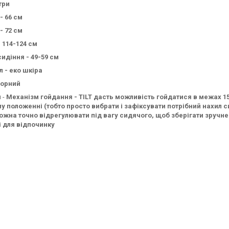
три
- 66 см
- 72 см
 114-124 см
идіння - 49-59 см
л - еко шкіра
чорний
 -
Механізм гойдання - TILT дасть можливість гойдатися в межах 15 г
 положенні (тобто просто вибрати і зафіксувати потрібний нахил си
ожна точно відрегулювати під вагу сидячого, щоб зберігати зручне 
і для відпочинку