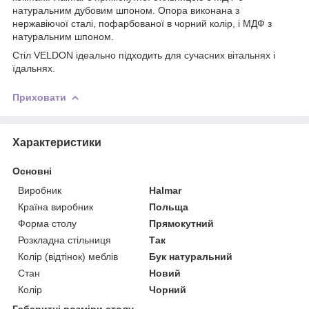
натуральним дубовим шпоном. Опора виконана з
нержавіючої сталі, пофарбованої в чорний колір, і МДФ з
натуральним шпоном.
Стіл VELDON ідеально підходить для сучасних вітальнях і
їдальнях.
Приховати
Характеристики
Основні
Виробник
Halmar
Країна виробник
Польща
Форма столу
Прямокутний
Розкладна стільниця
Так
Колір (відтінок) меблів
Бук натуральний
Стан
Новий
Колір
Чорний
Габаритні розміри столу