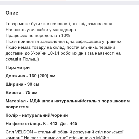
Опис
Товар може бути як в наявності,так і під замовлення.
Наявність уточнюйте у менеджера.
Працюємо по передоплаті 10%
Після прийняття замовлення ціна зафіксована у гривнях.
Якщо немає товару на складі постачальника, терміни
доставки до України 10-14 робочих днів (за наявності на
складі в Польщі)
Параметри
Довжина - 160 (200) см
Ширина - 90 см
Висота - 75 см
Матеріал - МДФ шпон натуральний/сталь з порошковим
покриттям
Колір - натуральний/чорний
На фото стілець К - 443, До - 445
Стіл VELDON – стильний обідній розсувний стіл польської
компанії Halmar з прямокутної стільницею з МДФ з