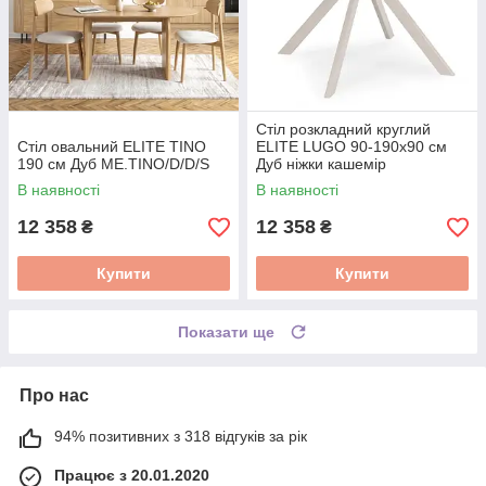
Стіл розкладний круглий
Стіл овальний ELITE TINO
ELITE LUGO 90-190х90 см
190 см Дуб ME.TINO/D/D/S
Дуб ніжки кашемір
ME.LUGO/D/KASZ/S
В наявності
В наявності
12 358
12 358
₴
₴
Купити
Купити
Показати ще
Про нас
94% позитивних з 318 відгуків за рік
Працює з 20.01.2020