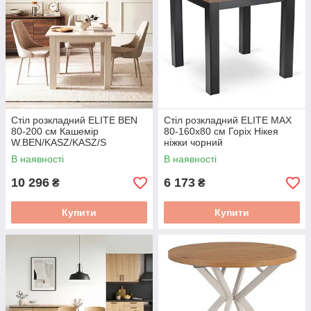
Стіл розкладний ELITE BEN
Стіл розкладний ELITE MAX
80-200 см Кашемір
80-160х80 см Горіх Нікея
W.BEN/KASZ/KASZ/S
ніжки чорний
W.MAX/ONI/CZ/S
В наявності
В наявності
10 296
6 173
₴
₴
Купити
Купити