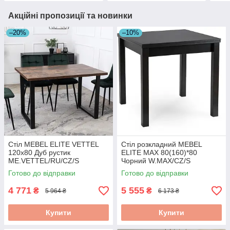
Акційні пропозиції та новинки
–20%
–10%
Стіл MEBEL ELITE VETTEL
Стіл розкладний MEBEL
120х80 Дуб рустик
ELITE MAX 80(160)*80
ME.VETTEL/RU/CZ/S
Чорний W.MAX/CZ/S
Готово до відправки
Готово до відправки
4 771
5 555
₴
₴
5 964 ₴
6 173 ₴
Купити
Купити