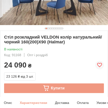
Стіл розкладний VELDON колір натуральний/
чорний 160(200)Х90 (Halmar)
В наявності
Код: 91168
Опт і роздріб
24 090
₴
23 126 ₴
від 3 шт.
Купити
Опис
Характеристики
Доставка
Оплата
Умови 