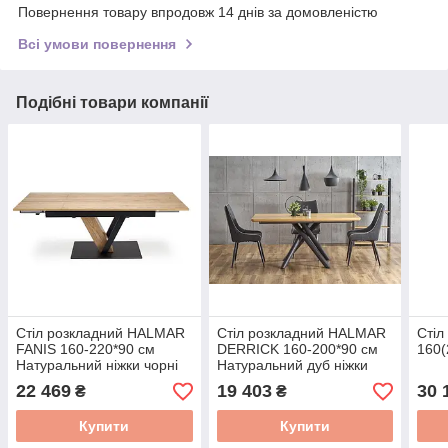
Повернення товару впродовж 14 днів за домовленістю
Всі умови повернення
Подібні товари компанії
Стіл розкладний HALMAR
Стіл розкладний HALMAR
Стіл
FANIS 160-220*90 см
DERRICK 160-200*90 см
160(
Натуральний ніжки чорні
Натуральний дуб ніжки
V-CH-FANIS-ST
чорні V-CH-DERRICK-ST
22 469
19 403
30 
₴
₴
Купити
Купити