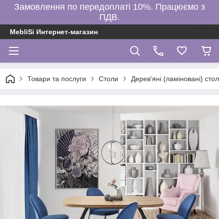
Замовлення по передоплаті 10%. Працюємо з
ПДВ.
MebliSi Интернет-магазин
Товари та послуги
Столи
Дерев'яні (ламіновані) сто