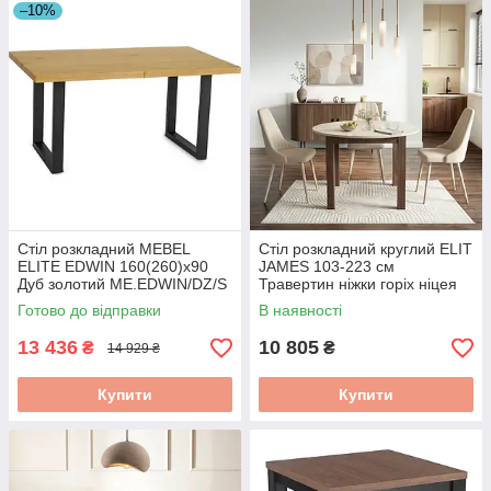
–10%
Стіл розкладний MEBEL
Стіл розкладний круглий ELIT
ELITE EDWIN 160(260)х90
JAMES 103-223 см
Дуб золотий ME.EDWIN/DZ/S
Травертин ніжки горіх ніцея
W.JAMES/TRAW/ONI/S
Готово до відправки
В наявності
13 436
10 805
₴
₴
14 929 ₴
Купити
Купити