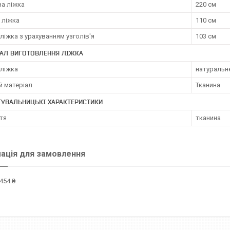
а ліжка
220 см
 ліжка
110 см
ліжка з урахуванням узголів'я
103 см
ІАЛ ВИГОТОВЛЕННЯ ЛІЖКА
 ліжка
натуральн
й матеріал
Тканина
ТУВАЛЬНИЦЬКІ ХАРАКТЕРИСТИКИ
тя
тканина
ація для замовлення
454 ₴