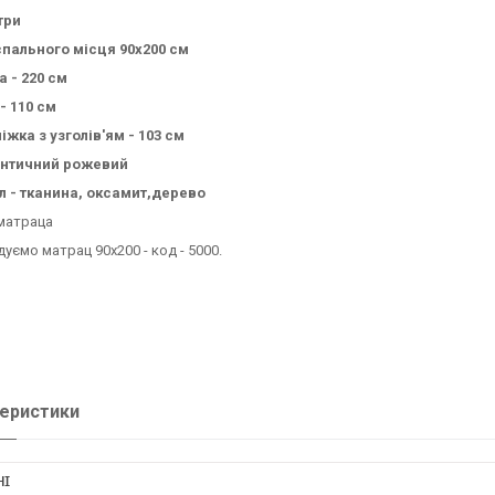
три
спального місця 90х200 см
 - 220 см
- 110 см
іжка з узголів'ям - 103 см
 античний рожевий
л - тканина, оксамит,дерево
 матраца
уємо матрац 90х200 - код - 5000.
еристики
НІ