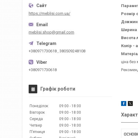
Параме
https://meblisi.com.ua/
Розмір 
Довжина
Ширина 
meblisi.shop@gmail.com
Висота л
Колір -
+380971730618 , 380509248108
Матеріа
ціна без
Рекоменд
+380971730618
Графік роботи
Понеділок
09:00
18:00
Вівторок
09:00
18:00
Характ
Середа
09:00
18:00
Четвер
09:00
18:00
Пʼятниця
09:00
18:00
ОСНОВ