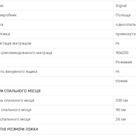
ик
Signal
 виробник
Польща
ка
односпаль
ліжка
прямокутн
ктація матрацом
Ні
и рекомендованого матраца
90х200
Рожевий
сть висувного ящика
Ні
Новий
РИ СПАЛЬНОГО МІСЦЯ
а спального місця
200 см
 спального місця
90 см
спального місця
26 см
ТНІ РОЗМІРИ ЛІЖКА