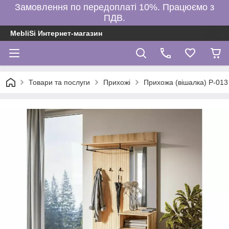
Замовлення по передоплаті 10%. Працюємо з
ПДВ.
MebliSi Интернет-магазин
Товари та послуги
Прихожі
Прихожа (вішалка) P-013 