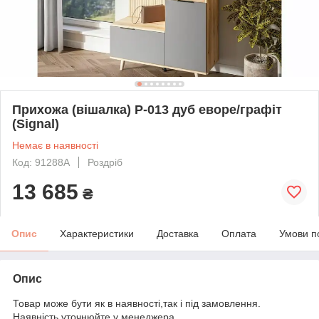
Прихожа (вішалка) P-013 дуб еворе/графіт
(Signal)
Немає в наявності
Код: 91288А
Роздріб
13 685
₴
Опис
Характеристики
Доставка
Оплата
Умови п
Опис
Товар може бути як в наявності,так і під замовлення.
Наявність уточнюйте у менеджера.