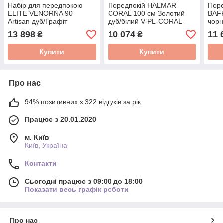
Набір для передпокою
Передпокій HALMAR
Пер
ELITE VENORNA 90
CORAL 100 см Золотий
BAFR
Artisan дуб/Графіт
дуб/білий V-PL-CORAL-
чор
W.VENORNA/90/DA/PRZEDPO/ZES
D.ZŁOTY/BIAŁY
D.Z
13 898
10 074
11 
₴
₴
Купити
Купити
Про нас
94% позитивних з 322 відгуків за рік
Працює з 20.01.2020
м. Київ
Київ, Україна
Контакти
Сьогодні працює з 09:00 до 18:00
Показати весь графік роботи
Про нас