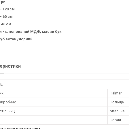
три
- 120 см
- 60 см
 46 см
л - шпонований МДФ, масив бук
дуб вотан /чорний
еристики
НІ
ик
Halmar
 виробник
Польща
стільниці
овальна
Новий