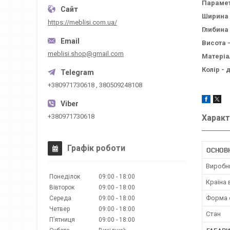
Параме
Ширина 
https://meblisi.com.ua/
Глибина 
Висота -
meblisi.shop@gmail.com
Матеріа
Колір - 
+380971730618 , 380509248108
+380971730618
Характ
Графік роботи
ОСНОВ
Виробн
Понеділок
09:00
18:00
Країна
Вівторок
09:00
18:00
Форма 
Середа
09:00
18:00
Четвер
09:00
18:00
Стан
Пʼятниця
09:00
18:00