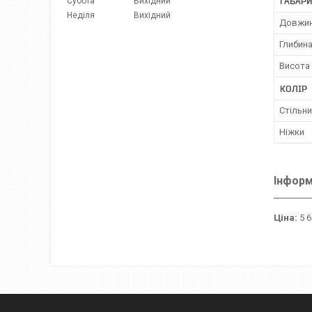
ГАБАРИ
Субота
Вихідний
Неділя
Вихідний
Довжин
Глибин
Висота
КОЛІР
Стільн
Ніжки
Інформ
Ціна:
5 6