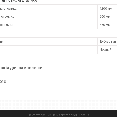
ТНІ РОЗМІРИ СТОЛИКА
а столика
1200 мм
а столика
600 мм
 столика
460 мм
иця
Дуб вотан
Чорний
ація для замовлення
06 ₴
Сайт створений на маркетплейсі
Prom.ua