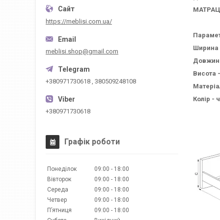
МАТРАЦ
https://meblisi.com.ua/
Параме
Ширина 
meblisi.shop@gmail.com
Довжина
Висота -
+380971730618 , 380509248108
Матеріа
Колір - 
+380971730618
Графік роботи
Понеділок
09:00
18:00
Вівторок
09:00
18:00
Середа
09:00
18:00
Четвер
09:00
18:00
Пʼятниця
09:00
18:00