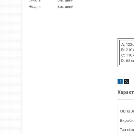
Субота
Вихідний
Неділя
Вихідний
A:
122
B:
210 
C:
110 
D:
65 
Характ
ОСНОВ
Виробн
Тип ліж