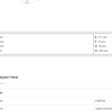
cm
E:
27 cm
cm
F:
5 cm
cm
G:
8 cm
cm
H:
38 cm
еристики
НІ
ик
Halmar
ка
односпаль