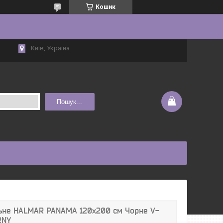
Кошик
Київ, Україна
Пошук...
ьне HALMAR PANAMA 120x200 см Чорне V-
RNY