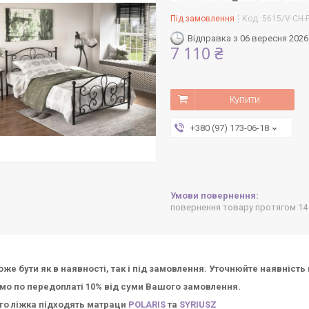
Під замовлення
Код:
5615/V-CH-
Відправка з 06 вересня 2026
7 110 ₴
Купити
+380 (97) 173-06-18
повернення товару протягом 14
оже бути як в наявності, так і під замовлення. Уточнюйте наявніст
о по передоплаті 10% від суми Вашого замовлення.
го ліжка підходять матраци
POLARIS
та
SYRIUSZ