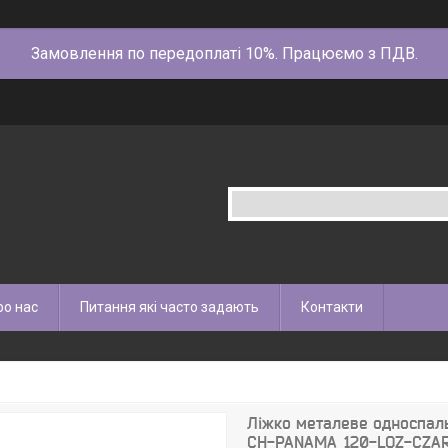
Замовлення по передоплаті 10%. Працюємо з ПДВ.
ро нас
Питання які часто задають
Контакти
Ліжко металеве односпал
CH-PANAMA_120-LOZ-CZA