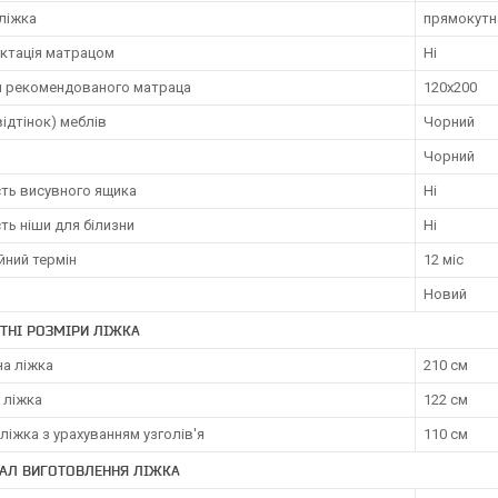
ліжка
прямокутн
ктація матрацом
Ні
и рекомендованого матраца
120х200
відтінок) меблів
Чорний
Чорний
сть висувного ящика
Ні
ть ніши для білизни
Ні
йний термін
12 міс
Новий
ТНІ РОЗМІРИ ЛІЖКА
а ліжка
210 см
 ліжка
122 см
ліжка з урахуванням узголів'я
110 см
ІАЛ ВИГОТОВЛЕННЯ ЛІЖКА