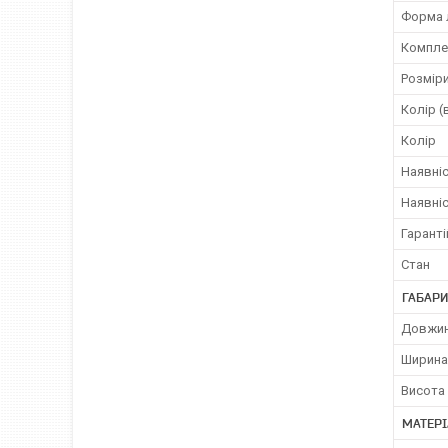
Форма 
Компле
Розмір
Колір (
Колір
Наявні
Наявніс
Гаранті
Стан
ГАБАРИ
Довжин
Ширина
Висота 
МАТЕР