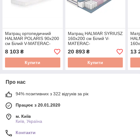
Матрац ортопедичний
Матрац HALMAR SYRIUSZ
Мат
HALMAR POLARIS 90x200
160x200 см Білий V-
HAL
см Білий V-MATERAC-
MATERAC-
160x
POLARIS_90CM
SYRIUSZ_160CM
MAT
8 103
20 893
13 
₴
₴
POL
Купити
Купити
Про нас
94% позитивних з 322 відгуків за рік
Працює з 20.01.2020
м. Київ
Київ, Україна
Контакти