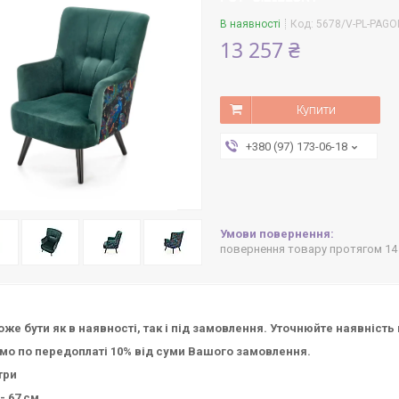
В наявності
Код:
5678/V-PL-PAGON
13 257 ₴
Купити
+380 (97) 173-06-18
повернення товару протягом 14
оже бути як в наявності, так і під замовлення. Уточнюйте наявніст
о по передоплаті 10% від суми Вашого замовлення.
три
- 67
см