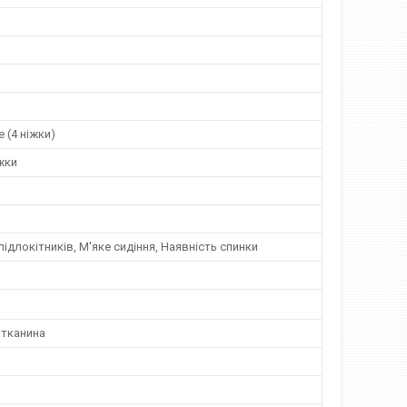
 (4 ніжки)
іжки
підлокітників, М'яке сидіння, Наявність спинки
тканина