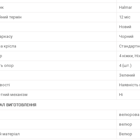
ик
Halmar
йний термін
12 міс
Новий
аркасу
Чорний
а крісла
Стандартне
ор
4 ніжки, Н
ть опор
4 (шт.)
Зелений
вості
Наявність 
тний механізм
Ні
ІАЛ ВИГОТОВЛЕННЯ
велюрова 
велюр
й матеріал
Велюр