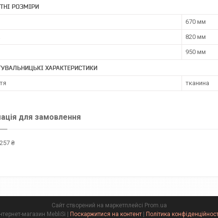
ТНІ РОЗМІРИ
670 мм
а
820 мм
950 мм
ТУВАЛЬНИЦЬКІ ХАРАКТЕРИСТИКИ
тя
тканина
ація для замовлення
257 ₴
Сайт створений на маркетплейсі
Prom.ua
Інтернет-магазин MebliSi |
Поскаржитися на контент
|
Політика конфіденційност