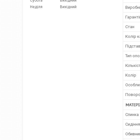
Субота
Вихідний
Неділя
Вихідний
Виробн
Гаранті
Стан
Колір к
Підстав
Тип оп
Кількіс
Колір
Особли
Поворо
МАТЕР
Спинка
Сидіння
Обивни