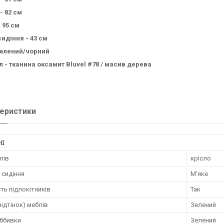
- 82 см
- 95
см
идіння - 43 см
елений/чорний
л - тканина оксамит
Bluvel #78
/ масив дерева
еристики
НІ
лів
крісло
 сидіння
М'яке
ть підлокітників
Так
відтінок) меблів
Зелений
оббивки
Зелений