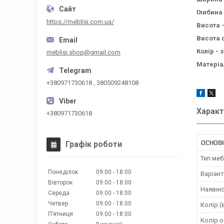
Глибина 
https://meblisi.com.ua/
Висота 
Висота с
Колір -
з
meblisi.shop@gmail.com
Матеріа
+380971730618 , 380509248108
Характ
+380971730618
ОСНОВ
Графік роботи
Тип меб
Понеділок
09:00
18:00
Варіант
Вівторок
09:00
18:00
Наявніс
Середа
09:00
18:00
Четвер
09:00
18:00
Колір (
Пʼятниця
09:00
18:00
Колір 