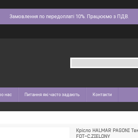
Замовлення по передоплаті 10%. Працюємо з ПДВ.
ро нас
Питання які часто задають
Контакти
Крісло HALMAR PAGONI Те
FOT-C.ZIELONY