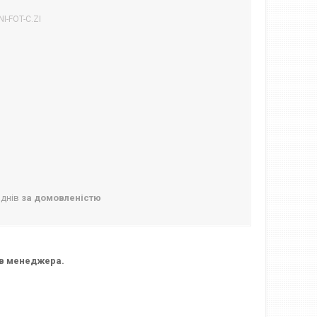
I-FOT-C.ZI
 днів
за домовленістю
ь в менеджера.