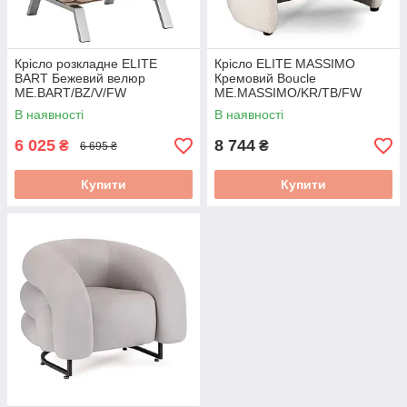
Крісло розкладне ELITE
Крісло ELITE MASSIMO
BART Бежевий велюр
Кремовий Boucle
ME.BART/BZ/V/FW
ME.MASSIMO/KR/TB/FW
В наявності
В наявності
6 025
8 744
₴
₴
6 695 ₴
Купити
Купити