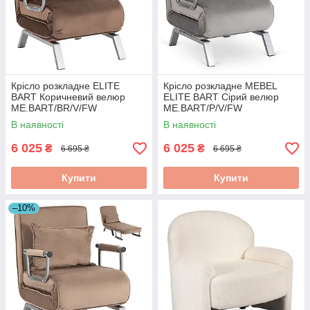
Крісло розкладне ELITE
Крісло розкладне MEBEL
BART Коричневий велюр
ELITE BART Сірий велюр
ME.BART/BR/V/FW
ME.BART/P/V/FW
В наявності
В наявності
6 025
6 025
₴
₴
6 695 ₴
6 695 ₴
Купити
Купити
–10%