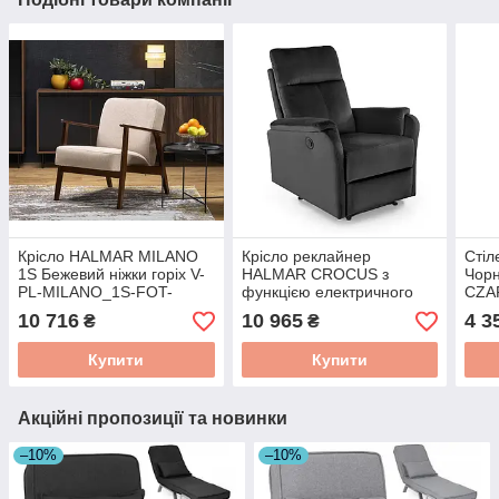
Крісло HALMAR MILANO
Крісло реклайнер
Сті
1S Бежевий ніжки горіх V-
HALMAR CROCUS з
Чорн
PL-MILANO_1S-FOT-
функцією електричного
CZA
BEŻOWY
розкладання Чорний V-
10 716
10 965
4 3
₴
₴
CH-CROCUS-FOT-
CZARNY
Купити
Купити
Акційні пропозиції та новинки
–10%
–10%