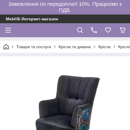
Замовлення по передоплаті 10%. Працюємо з
ПДВ.
MebliSi Интернет-магазин
Товари та послуги
Крісла та дивани
Крісла
Крісл