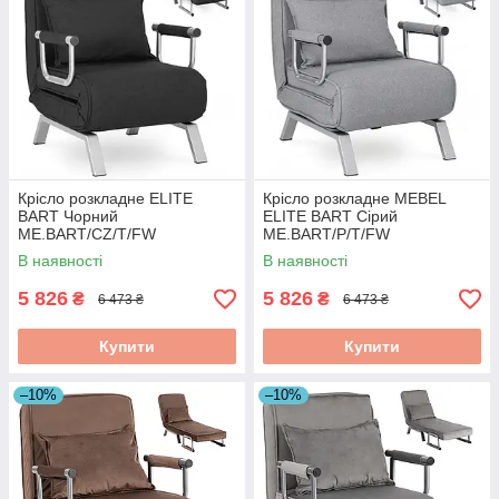
Крісло розкладне ELITE
Крісло розкладне MEBEL
BART Чорний
ELITE BART Сірий
ME.BART/CZ/T/FW
ME.BART/P/T/FW
В наявності
В наявності
5 826
5 826
₴
₴
6 473 ₴
6 473 ₴
Купити
Купити
–10%
–10%