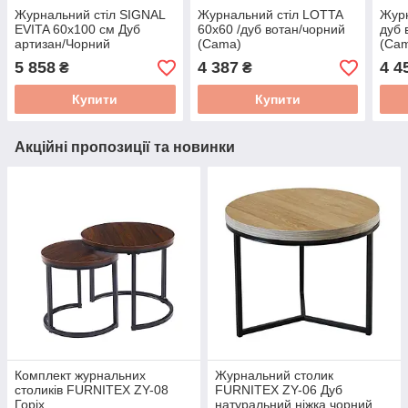
Журнальний стіл SIGNAL
Журнальний стіл LOTTA
Журн
EVITA 60x100 см Дуб
60х60 /дуб вотан/чорний
дуб 
артизан/Чорний
(Cama)
(Ca
5 858
4 387
4 4
₴
₴
Купити
Купити
Акційні пропозиції та новинки
Комплект журнальних
Журнальний столик
столиків FURNITEX ZY-08
FURNITEX ZY-06 Дуб
Горіх
натуральний ніжка чорний