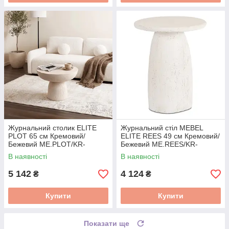
Журнальний столик ELITE
Журнальний стіл MEBEL
PLOT 65 см Кремовий/
ELITE REES 49 см Кремовий/
Бежевий ME.PLOT/KR-
Бежевий ME.REES/KR-
BZ/MGO/L
BZ/MGO/L
В наявності
В наявності
5 142
4 124
₴
₴
Купити
Купити
Показати ще