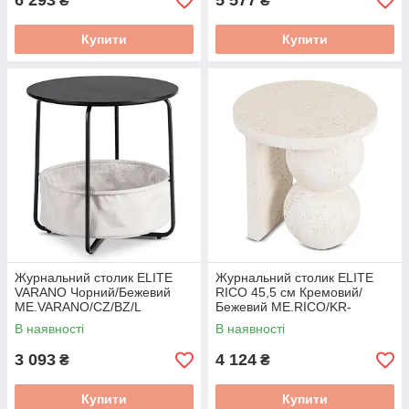
6 293
5 577
₴
₴
Купити
Купити
Журнальний столик ELITE
Журнальний столик ELITE
VARANO Чорний/Бежевий
RICO 45,5 см Кремовий/
ME.VARANO/CZ/BZ/L
Бежевий ME.RICO/KR-
BZ/MGO/L
В наявності
В наявності
3 093
4 124
₴
₴
Купити
Купити