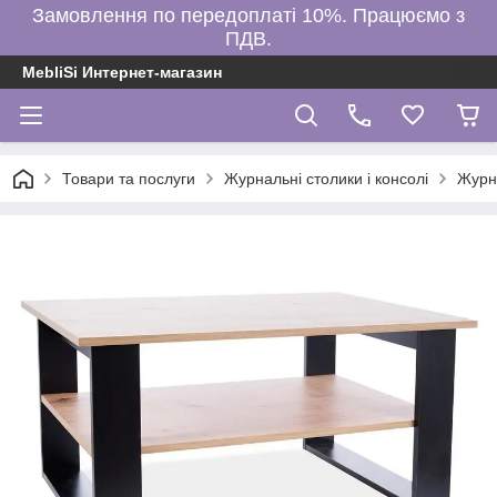
Замовлення по передоплаті 10%. Працюємо з
ПДВ.
MebliSi Интернет-магазин
Товари та послуги
Журнальні столики і консолі
Журн