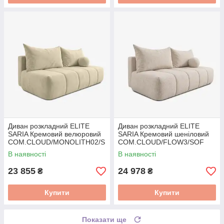
Диван розкладний ELITE
Диван розкладний ELITE
SARIA Кремовий велюровий
SARIA Кремовий шеніловий
COM.CLOUD/MONOLITH02/S
COM.CLOUD/FLOW3/SOF
OF
В наявності
В наявності
23 855
24 978
₴
₴
Купити
Купити
Показати ще