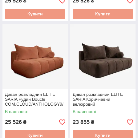
25 526
25 526
₴
₴
Купити
Купити
Диван розкладний ELITE
Диван розкладний ELITE
SARIA Рудий Boucle
SARIA Коричневий
COM.CLOUD/ANTHOLOGY9/
велюровий
SOF
COM.CLOUD/MONOLITH29/S
В наявності
В наявності
OF
25 526
23 855
₴
₴
Купити
Купити