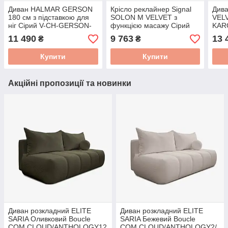
Диван HALMAR GERSON
Крісло реклайнер Signal
Див
180 см з підставкою для
SOLON M VELVET з
VELV
ніг Сірий V-CH-GERSON-
функцією масажу Сірий
KAR
SOFA-POPIELATY
SOLONMVSZ
11 490
9 763
13 
₴
₴
Купити
Купити
Акційні пропозиції та новинки
Диван розкладний ELITE
Диван розкладний ELITE
SARIA Оливковий Boucle
SARIA Бежевий Boucle
COM.CLOUD/ANTHOLOGY12
COM.CLOUD/ANTHOLOGY2/