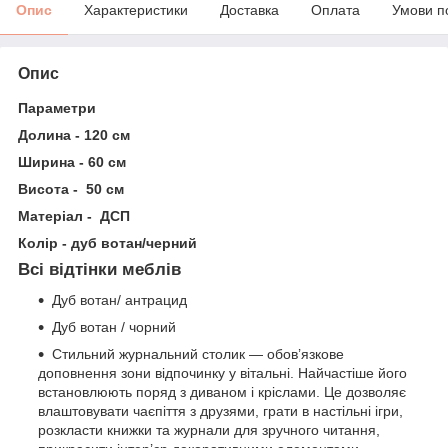
Опис
Характеристики
Доставка
Оплата
Умови п
Опис
Параметри
Долина - 120 см
Ширина - 60 см
Висота - 50 см
Матеріал - ДСП
Колір - дуб вотан/черний
Всі відтінки меблів
Дуб вотан/ антрацид
Дуб вотан / чорний
Стильний журнальний столик — обов’язкове
доповнення зони відпочинку у вітальні. Найчастіше його
встановлюють поряд з диваном і кріслами. Це дозволяє
влаштовувати чаєпіття з друзями, грати в настільні ігри,
розкласти книжки та журнали для зручного читання,