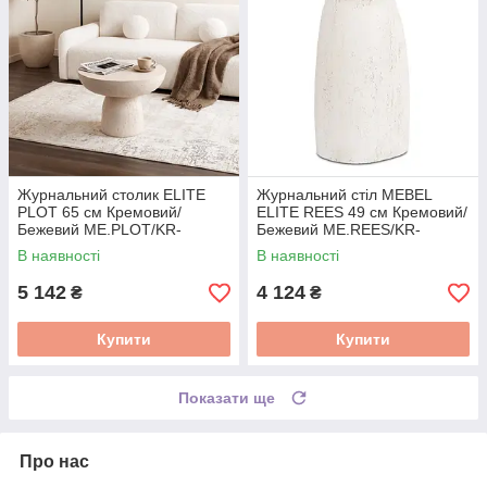
Журнальний столик ELITE
Журнальний стіл MEBEL
PLOT 65 см Кремовий/
ELITE REES 49 см Кремовий/
Бежевий ME.PLOT/KR-
Бежевий ME.REES/KR-
BZ/MGO/L
BZ/MGO/L
В наявності
В наявності
5 142
4 124
₴
₴
Купити
Купити
Показати ще
Про нас