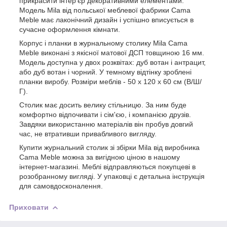
прикрасити інтер’єр декоративними елементами.
Модель Mila від польської меблевої фабрики Cama
Meble має лаконічний дизайн і успішно вписується в
сучасне оформлення кімнати.
Корпус і планки в журнальному столику Mila Cama
Meble виконані з якісної матової ДСП товщиною 16 мм.
Модель доступна у двох розквітах: дуб вотан і антрацит,
або дуб вотан і чорний. У темному відтінку зроблені
планки виробу. Розміри меблів - 50 х 120 х 60 см (В/Ш/
Г).
Столик має досить велику стільницю. За ним буде
комфортно відпочивати і сім'єю, і компанією друзів.
Завдяки використанню матеріалів він пробув довгий
час, не втративши привабливого вигляду.
Купити журнальний столик зі збірки Mila від виробника
Cama Meble можна за вигідною ціною в нашому
інтернет-магазині. Меблі відправляються покупцеві в
розобранному вигляді. У упаковці є детальна інструкція
для самовдосконалення.
Приховати