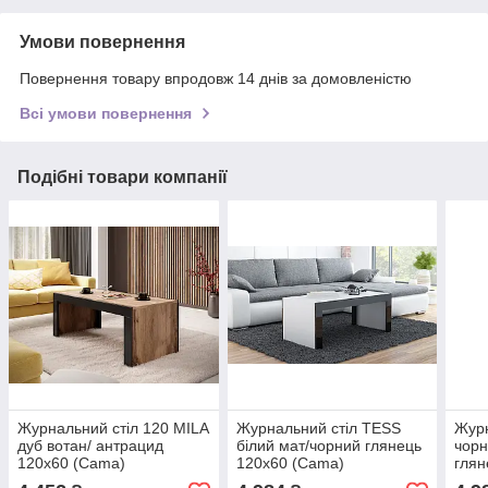
Умови повернення
Повернення товару впродовж 14 днів за домовленістю
Всі умови повернення
Подібні товари компанії
Журнальний стіл 120 MILA
Журнальний стіл TESS
Журн
дуб вотан/ антрацид
білий мат/чорний глянець
чорн
120х60 (Cama)
120х60 (Cama)
глян