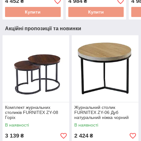
4 452
4 984
4 9
₴
₴
Купити
Купити
Акційні пропозиції та новинки
Комплект журнальних
Журнальний столик
столиків FURNITEX ZY-08
FURNITEX ZY-06 Дуб
Горіх
натуральний ніжка чорний
В наявності
В наявності
3 139
2 424
₴
₴