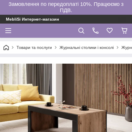
Замовлення по передоплаті 10%. Працюємо з
ПДВ.
MebliSi Интернет-магазин
Товари та послуги
Журнальні столики і консолі
Журн