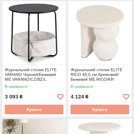
Журнальний столик ELITE
Журнальний столик ELITE
VARANO Чорний/Бежевий
RICO 45,5 см Кремовий/
ME.VARANO/CZ/BZ/L
Бежевий ME.RICO/KR-
BZ/MGO/L
В наявності
В наявності
3 093
4 124
₴
₴
Купити
Купити