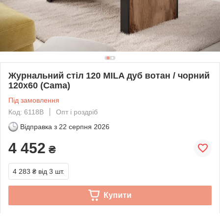
Журнальний стіл 120 MILA дуб вотан / чорний
120х60 (Cama)
Під замовлення
Код: 6118В
Опт і роздріб
Відправка з
22 серпня 2026
4 452
₴
4 283 ₴
від 3 шт.
Купити