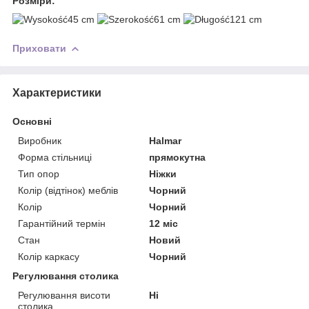
Розміри:
45 cm
61 cm
121 cm
Приховати
Характеристики
Основні
Виробник
Halmar
Форма стільниці
прямокутна
Тип опор
Ніжки
Колір (відтінок) меблів
Чорний
Колір
Чорний
Гарантійний термін
12 міс
Стан
Новий
Колір каркасу
Чорний
Регулювання столика
Регулювання висоти
Ні
столика