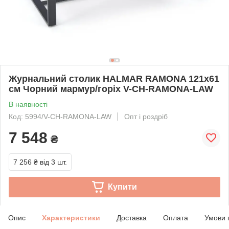
Журнальний столик HALMAR RAMONA 121x61
см Чорний мармур/горіх V-CH-RAMONA-LAW
В наявності
Код: 5994/V-CH-RAMONA-LAW
Опт і роздріб
7 548
₴
7 256 ₴
від 3 шт.
Купити
Опис
Характеристики
Доставка
Оплата
Умови 