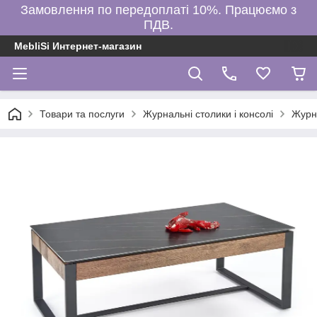
Замовлення по передоплаті 10%. Працюємо з
ПДВ.
MebliSi Интернет-магазин
Товари та послуги
Журнальні столики і консолі
Журн