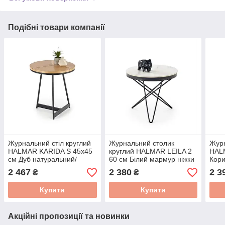
Подібні товари компанії
Журнальний стіл круглий
Журнальний столик
Журн
HALMAR KARIDA S 45x45
круглий HALMAR LEILA 2
HAL
см Дуб натуральний/
60 см Білий мармур ніжки
Кори
чорний V-CH-KARIDA-S-
чорний V-CH-LEILA_2-
мар
2 467
2 380
2 3
₴
₴
LAW
LAW
LAW
Купити
Купити
Акційні пропозиції та новинки