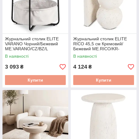
Журнальний столик ELITE
Журнальний столик ELITE
VARANO Чорний/Бежевий
RICO 45,5 см Кремовий/
ME.VARANO/CZ/BZ/L
Бежевий ME.RICO/KR-
BZ/MGO/L
В наявності
В наявності
3 093
4 124
₴
₴
Купити
Купити