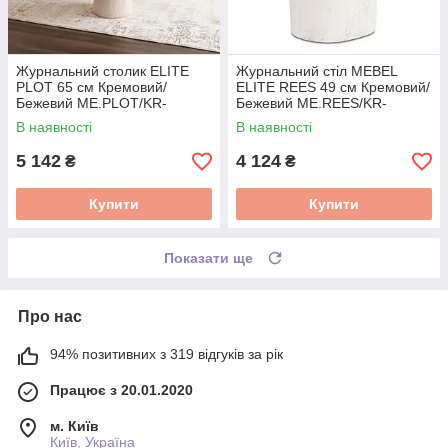
Журнальний столик ELITE
Журнальний стіл MEBEL
PLOT 65 см Кремовий/
ELITE REES 49 см Кремовий/
Бежевий ME.PLOT/KR-
Бежевий ME.REES/KR-
BZ/MGO/L
BZ/MGO/L
В наявності
В наявності
5 142
4 124
₴
₴
Купити
Купити
Показати ще
Про нас
94% позитивних з 319 відгуків за рік
Працює з 20.01.2020
м. Київ
Київ, Україна