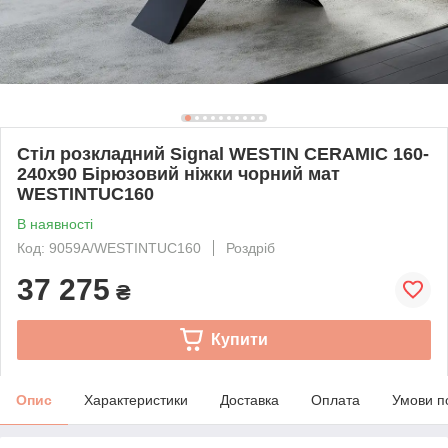
Стіл розкладний Signal WESTIN CERAMIC 160-
240х90 Бірюзовий ніжки чорний мат
WESTINTUC160
В наявності
Код: 9059А/WESTINTUC160
Роздріб
37 275
₴
Купити
Опис
Характеристики
Доставка
Оплата
Умови п