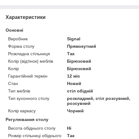
Характеристики
Основні
Виробник
Signal
Форма столу
Прямокутний
Розкладна стільниця
Так
Колір (відтінок) меблів
Бірюзовий
Колір
Бірюзовий
Гарантійний термін
12 міс
Стан
Новий
Тип меблів
стіл обідній
Тип кухонного столу
розкладний, стіл розсувний,
розсувний
Колір каркасу
Чорний
Регулювання столу
Висота обіднього столу
Ні
Розмір стільниці обіднього
Так