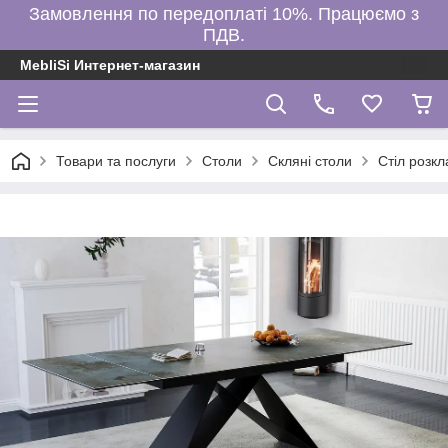
Замовлення по передоплаті 10%. Працюємо з
ПДВ.
MebliSi Интернет-магазин
Товари та послуги
Столи
Скляні столи
Стіл розк