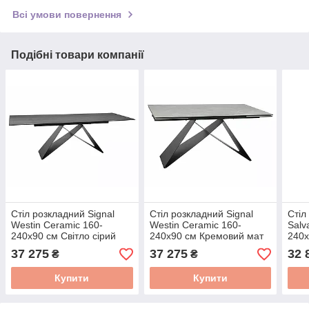
Всі умови повернення
Подібні товари компанії
Стіл розкладний Signal
Стіл розкладний Signal
Стіл
Westin Ceramic 160-
Westin Ceramic 160-
Salv
240х90 см Світло сірий
240х90 см Кремовий мат
240х
мат ніжки чорний мат
ніжки чорни мат
ніжк
37 275
37 275
32 
₴
₴
WESTINJSZC160
WESTINKRC160
SAL
Купити
Купити