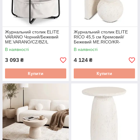
Журнальний столик ELITE
Журнальний столик ELITE
VARANO Чорний/Бежевий
RICO 45,5 см Кремовий/
ME.VARANO/CZ/BZ/L
Бежевий ME.RICO/KR-
BZ/MGO/L
В наявності
В наявності
3 093
4 124
₴
₴
Купити
Купити