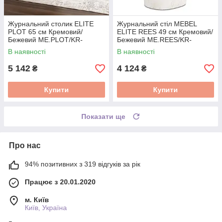
Журнальний столик ELITE
Журнальний стіл MEBEL
PLOT 65 см Кремовий/
ELITE REES 49 см Кремовий/
Бежевий ME.PLOT/KR-
Бежевий ME.REES/KR-
BZ/MGO/L
BZ/MGO/L
В наявності
В наявності
5 142
4 124
₴
₴
Купити
Купити
Показати ще
Про нас
94% позитивних з 319 відгуків за рік
Працює з 20.01.2020
м. Київ
Київ, Україна