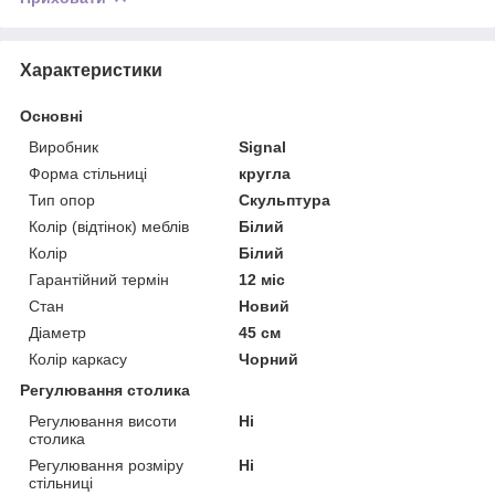
Характеристики
Основні
Виробник
Signal
Форма стільниці
кругла
Тип опор
Скульптура
Колір (відтінок) меблів
Білий
Колір
Білий
Гарантійний термін
12 міс
Стан
Новий
Діаметр
45 см
Колір каркасу
Чорний
Регулювання столика
Регулювання висоти
Ні
столика
Регулювання розміру
Ні
стільниці