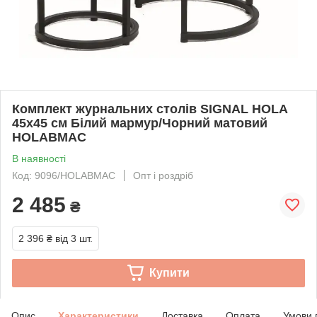
Комплект журнальних столів SIGNAL HOLA
45x45 см Білий мармур/Чорний матовий
HOLABMAC
В наявності
Код: 9096/HOLABMAC
Опт і роздріб
2 485
₴
2 396 ₴
від 3 шт.
Купити
Опис
Характеристики
Доставка
Оплата
Умови 