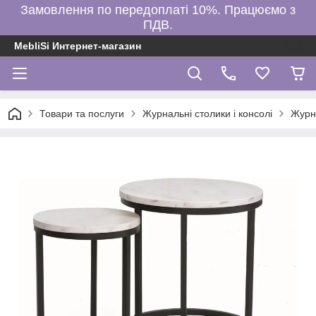
Замовлення по передоплаті 10%. Працюємо з
ПДВ.
MebliSi Интернет-магазин
Товари та послуги
Журнальні столики і консолі
Журн