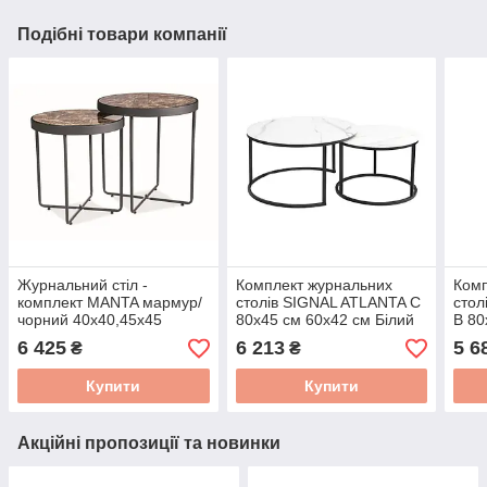
Подібні товари компанії
Журнальний стіл -
Комплект журнальних
Комп
комплект MANTA мармур/
столів SIGNAL ATLANTA C
сто
чорний 40х40,45х45
80х45 см 60х42 см Білий
B 80
(Signal)
мармур/Чорний мат
мар
6 425
6 213
5 6
₴
₴
Купити
Купити
Акційні пропозиції та новинки