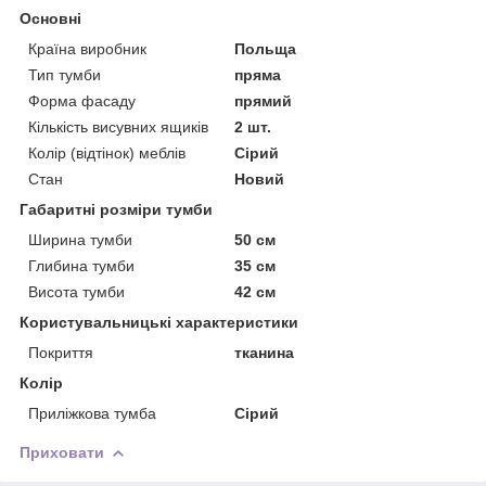
Основні
Країна виробник
Польща
Тип тумби
пряма
Форма фасаду
прямий
Кількість висувних ящиків
2 шт.
Колір (відтінок) меблів
Сірий
Стан
Новий
Габаритні розміри тумби
Ширина тумби
50 см
Глибина тумби
35 см
Висота тумби
42 см
Користувальницькі характеристики
Покриття
тканина
Колір
Приліжкова тумба
Сірий
Приховати