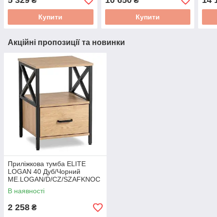
5 329
10 650
14 
₴
₴
Купити
Купити
Акційні пропозиції та новинки
Приліжкова тумба ELITE
LOGAN 40 Дуб/Чорний
ME.LOGAN/D/CZ/SZAFKNOC
В наявності
2 258
₴