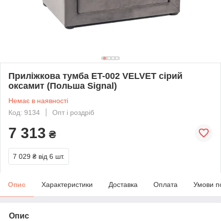
Приліжкова тумба ET-002 VELVET сірий
оксамит (Польша Signal)
Немає в наявності
Код: 9134
Опт і роздріб
7 313
₴
7 029 ₴
від 6 шт.
Опис
Характеристики
Доставка
Оплата
Умови п
Опис