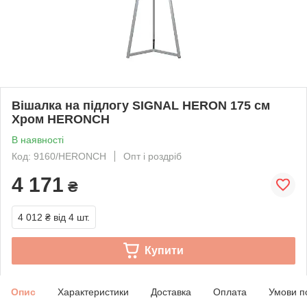
Вішалка на підлогу SIGNAL HERON 175 см
Хром HERONCH
В наявності
Код: 9160/HERONCH
Опт і роздріб
4 171
₴
4 012 ₴
від 4 шт.
Купити
Опис
Характеристики
Доставка
Оплата
Умови п