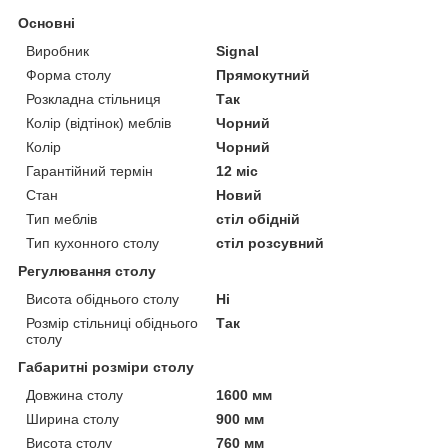
Основні
Виробник
Signal
Форма столу
Прямокутний
Розкладна стільниця
Так
Колір (відтінок) меблів
Чорний
Колір
Чорний
Гарантійний термін
12 міс
Стан
Новий
Тип меблів
стіл обідній
Тип кухонного столу
стіл розсувний
Регулювання столу
Висота обіднього столу
Ні
Розмір стільниці обіднього
Так
столу
Габаритні розміри столу
Довжина столу
1600 мм
Ширина столу
900 мм
Висота столу
760 мм