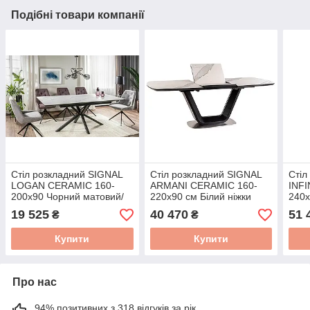
Подібні товари компанії
Стіл розкладний SIGNAL
Стіл розкладний SIGNAL
Стіл
LOGAN CERAMIC 160-
ARMANI CERAMIC 160-
INFI
200х90 Чорний матовий/
220х90 см Білий ніжки
240х
Білий матовий
чорний ARMANIBC160
мат
19 525
40 470
51 
₴
₴
LOGANBC160
Купити
Купити
Про нас
94% позитивних з 318 відгуків за рік