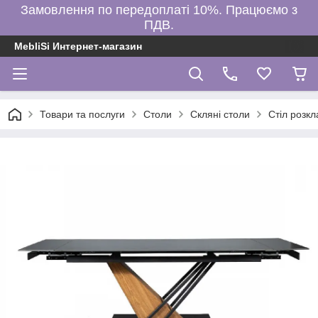
Замовлення по передоплаті 10%. Працюємо з
ПДВ.
MebliSi Интернет-магазин
Товари та послуги
Столи
Скляні столи
Стіл розк