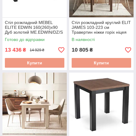
Стіл розкладний MEBEL
Стіл розкладний круглий ELIT
ELITE EDWIN 160(260)х90
JAMES 103-223 см
Дуб золотий ME.EDWIN/DZ/S
Травертин ніжки горіх ніцея
W.JAMES/TRAW/ONI/S
Готово до відправки
В наявності
13 436
10 805
₴
₴
14 929 ₴
Купити
Купити