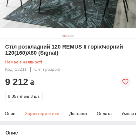
Стіл розкладний 120 REMUS II горіх/чорний
120(160)X80 (Signal)
Немає в наявності
Код: 13211
Опт і роздріб
9 212
₴
8 857 ₴
від 3 шт.
Опис
Характеристики
Доставка
Оплата
Умови 
Опис