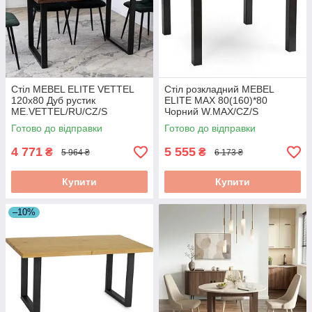
Стіл MEBEL ELITE VETTEL
Стіл розкладний MEBEL
120х80 Дуб рустик
ELITE MAX 80(160)*80
ME.VETTEL/RU/CZ/S
Чорний W.MAX/CZ/S
Готово до відправки
Готово до відправки
4 771
5 555
₴
₴
5 964 ₴
6 173 ₴
Купити
Купити
–10%