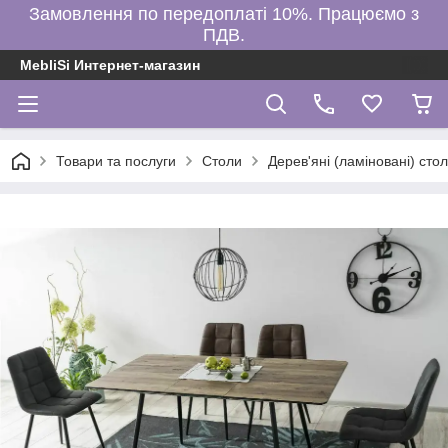
Замовлення по передоплаті 10%. Працюємо з
ПДВ.
MebliSi Интернет-магазин
Товари та послуги
Столи
Дерев'яні (ламіновані) сто