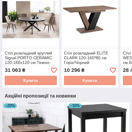
Стіл розкладний круглий
Стіл розкладний ELITE
Стіл
Signal PORTO CERAMIC
CLARK 120-160*80 см
WES
120-160x120 см Темно-
Горіх/Чорний
см Б
сірий ніжки чорний
PM.DUBAJ/O/CZ/S
мат
31 063
10 296
28 
₴
₴
матовий PORTOCC120
Купити
Купити
Акційні пропозиції та новинки
–20%
–10%