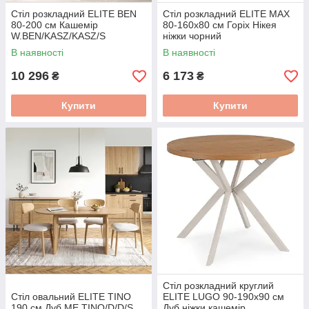
Стіл розкладний ELITE BEN
Стіл розкладний ELITE MAX
80-200 см Кашемір
80-160х80 см Горіх Нікея
W.BEN/KASZ/KASZ/S
ніжки чорний
W.MAX/ONI/CZ/S
В наявності
В наявності
10 296
6 173
₴
₴
Купити
Купити
Стіл розкладний круглий
Стіл овальний ELITE TINO
ELITE LUGO 90-190х90 см
190 см Дуб ME.TINO/D/D/S
Дуб ніжки кашемір