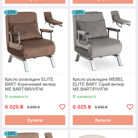
–10%
–10%
Крісло розкладне ELITE
Крісло розкладне MEBEL
BART Коричневий велюр
ELITE BART Сірий велюр
ME.BART/BR/V/FW
ME.BART/P/V/FW
В наявності
В наявності
6 025
6 025
₴
₴
6 695 ₴
6 695 ₴
Купити
Купити
–10%