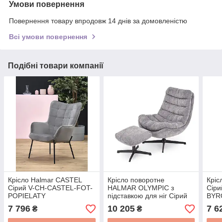
Умови повернення
Повернення товару впродовж 14 днів за домовленістю
Всі умови повернення
Подібні товари компанії
Крісло Halmar CASTEL
Крісло поворотне
Крі
Сірий V-CH-CASTEL-FOT-
HALMAR OLYMPIC з
Сіри
POPIELATY
підставкою для ніг Сірий
BYR
V-CH-OLYMPIC-FOT-
7 796
10 205
7 6
₴
₴
POPIELATY