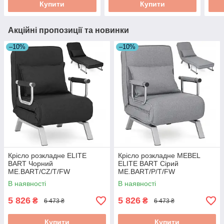
Купити
Купити
Акційні пропозиції та новинки
–10%
–10%
Крісло розкладне ELITE
Крісло розкладне MEBEL
BART Чорний
ELITE BART Сірий
ME.BART/CZ/T/FW
ME.BART/P/T/FW
В наявності
В наявності
5 826
5 826
₴
₴
6 473 ₴
6 473 ₴
Купити
Купити