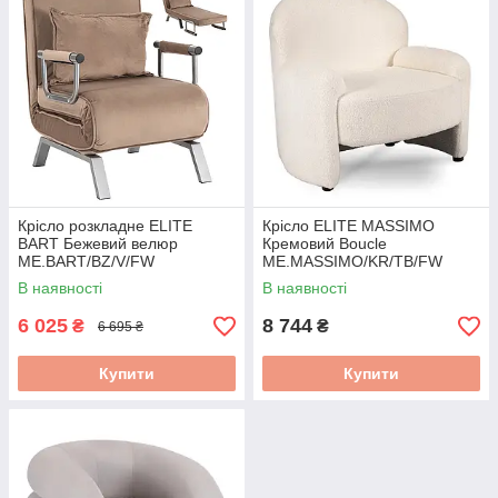
Крісло розкладне ELITE
Крісло ELITE MASSIMO
BART Бежевий велюр
Кремовий Boucle
ME.BART/BZ/V/FW
ME.MASSIMO/KR/TB/FW
В наявності
В наявності
6 025
8 744
₴
₴
6 695 ₴
Купити
Купити