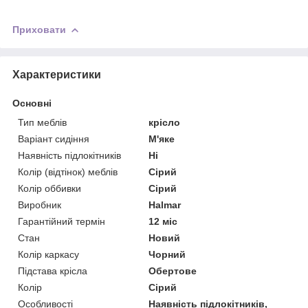
Приховати
Характеристики
Основні
Тип меблів
крісло
Варіант сидіння
М'яке
Наявність підлокітників
Ні
Колір (відтінок) меблів
Сірий
Колір оббивки
Сірий
Виробник
Halmar
Гарантійний термін
12 міс
Стан
Новий
Колір каркасу
Чорний
Підстава крісла
Обертове
Колір
Сірий
Особливості
Наявність підлокітників,