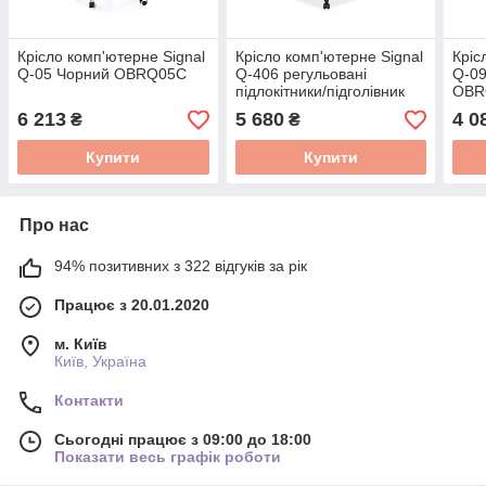
Крісло комп'ютерне Signal
Крісло комп'ютерне Signal
Кріс
Q-05 Чорний OBRQ05C
Q-406 регульовані
Q-09
підлокітники/підголівник
OBR
Чорний OBRQ406C
6 213
5 680
4 0
₴
₴
Купити
Купити
Про нас
94% позитивних з 322 відгуків за рік
Працює з 20.01.2020
м. Київ
Київ, Україна
Контакти
Сьогодні працює з 09:00 до 18:00
Показати весь графік роботи