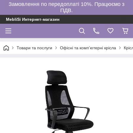
Замовлення по передоплаті 10%. Працюємо з
ПДВ.
MebliSi Интернет-магазин
Товари та послуги
Офісні та комп’ютерні крісла
Кріс