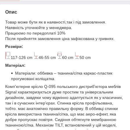
Опис
Товар може бути як в наявності,так і під замовлення.
Наявність уточнюйте у менеджера.
Працюємо по передоплаті 10%
Після прийняття замовлення ціна зафіксована у гривнях.
Розміри:
117-126 cm
46-55 cm
60 cm
50 cm
Матеріал:
Матеріали: оббивка – тканина/сітка каркас-пластик
прогумовані коліщатка
Комп'ютерне крісло Q-095 польського дистриб'ютора меблів
Signal характеризується дуже простим та універсальним
дизайном, завдяки чому відмінно адаптується як у класичних,
так і в сучасних інтер'єрах. Спинка крісла профільована,
тобто. має анатомічно правильну форму. В оббивці спинки
крісла використана тканина/сітка, що має аеро-ефект, яка
добре пропускає повітря. Сидіння обтягнуте мембранною
тканиною/сітка. Механізм TILT, встановлений у цій моделі,