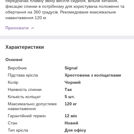
передбачає плавну зміну висоти сидіння, вільне хитання,
фіксацію спинки в потрібному для користувача положенні та
обертання на 360 градусів. Рекомедоване максимальне
навантаження 120 кг.
Приховати
Характеристики
Основні
Виробник
Signal
Підстава крісла
Хрестовина з коліщатками
Колір
Чорний
Наявність спинки
Так
Кількість коліщат
5 шт.
Максимально допустиме
120 кг
навантаження
Гарантійний термін
12 міс
Стан
Новий
Тип крісла
Для офісу