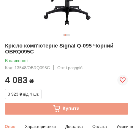
Крісло комп'ютерне Signal Q-095 Чорний
OBRQ095C
В наявності
Код: 13548/OBRQ095C
Опт і роздріб
4 083
₴
3 923 ₴
від 4 шт.
Купити
Опис
Характеристики
Доставка
Оплата
Умови п