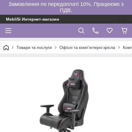
Замовлення по передоплаті 10%. Працюємо з
ПДВ.
MebliSi Интернет-магазин
Товари та послуги
Офісні та комп’ютерні крісла
Ком