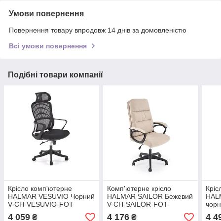
Умови повернення
Повернення товару впродовж 14 днів за домовленістю
Всі умови повернення
Подібні товари компанії
Крісло комп'ютерне
Комп'ютерне крісло
Кріс
HALMAR VESUVIO Чорний
HALMAR SAILOR Бежевий
HAL
V-CH-VESUVIO-FOT
V-CH-SAILOR-FOT-
чор
BEŻOWY
4 059
4 176
4 4
₴
₴