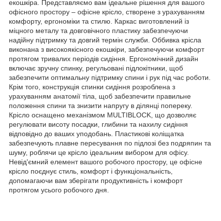
екошкіра. Представляємо вам ідеальне рішення для вашого
офісного простору – офісне крісло, створене з урахуванням
комфорту, ергономіки та стилю. Каркас виготовлений із
міцного металу та довговічного пластику забезпечуючи
надійну підтримку та довгий термін служби. Оббивка крісла
виконана з високоякісного екошкіри, забезпечуючи комфорт
протягом тривалих періодів сидіння. Ергономічний дизайн
включає зручну спинку, регульовані підлокітники, щоб
забезпечити оптимальну підтримку спини і рук під час роботи.
Крім того, конструкція спинки сидіння розроблена з
урахуванням анатомії тіла, щоб забезпечити правильне
положення спини та знизити напругу в ділянці попереку.
Крісло оснащено механізмом MULTIBLOCK, що дозволяє
регулювати висоту посадки, глибини та нахилу сидіння
відповідно до ваших уподобань. Пластикові коліщатка
забезпечують плавне пересування по підлозі без подряпин та
шуму, роблячи це крісло ідеальним вибором для офісу.
Невід'ємний елемент вашого робочого простору, це офісне
крісло поєднує стиль, комфорт і функціональність,
допомагаючи вам зберігати продуктивність і комфорт
протягом усього робочого дня.