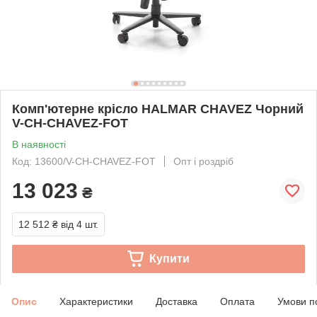
Комп'ютерне крісло HALMAR CHAVEZ Чорний
V-CH-CHAVEZ-FOT
В наявності
Код: 13600/V-CH-CHAVEZ-FOT
Опт і роздріб
13 023
₴
12 512 ₴
від 4 шт.
Купити
Опис
Характеристики
Доставка
Оплата
Умови п