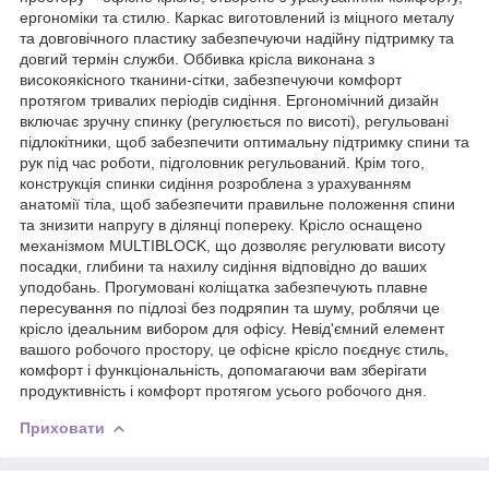
ергономіки та стилю. Каркас виготовлений із міцного металу
та довговічного пластику забезпечуючи надійну підтримку та
довгий термін служби. Оббивка крісла виконана з
високоякісного тканини-сітки, забезпечуючи комфорт
протягом тривалих періодів сидіння. Ергономічний дизайн
включає зручну спинку (регулюється по висоті), регульовані
підлокітники, щоб забезпечити оптимальну підтримку спини та
рук під час роботи, підголовник регульований. Крім того,
конструкція спинки сидіння розроблена з урахуванням
анатомії тіла, щоб забезпечити правильне положення спини
та знизити напругу в ділянці попереку. Крісло оснащено
механізмом MULTIBLOCK, що дозволяє регулювати висоту
посадки, глибини та нахилу сидіння відповідно до ваших
уподобань. Прогумовані коліщатка забезпечують плавне
пересування по підлозі без подряпин та шуму, роблячи це
крісло ідеальним вибором для офісу. Невід'ємний елемент
вашого робочого простору, це офісне крісло поєднує стиль,
комфорт і функціональність, допомагаючи вам зберігати
продуктивність і комфорт протягом усього робочого дня.
Приховати