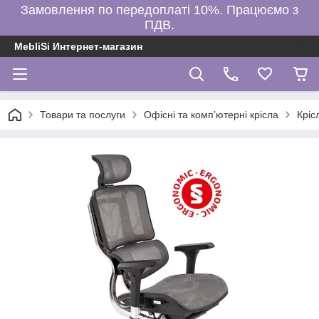
Замовлення по передоплаті 10%. Працюємо з
ПДВ.
MebliSi Интернет-магазин
Товари та послуги
Офісні та комп’ютерні крісла
Крі