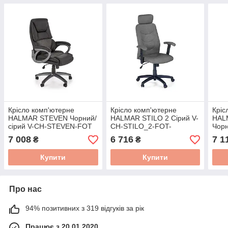
Крісло комп'ютерне
Крісло комп'ютерне
Кріс
HALMAR STEVEN Чорний/
HALMAR STILO 2 Сірий V-
HAL
сірий V-CH-STEVEN-FOT
CH-STILO_2-FOT-
Чорн
C.POPIEL
GAN
7 008
6 716
7 1
₴
₴
Купити
Купити
Про нас
94% позитивних з 319 відгуків за рік
Працює з 20.01.2020