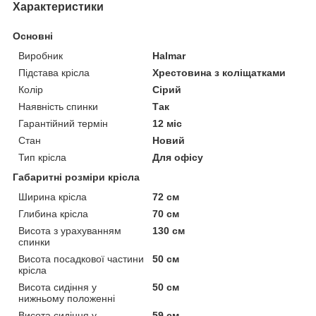
Характеристики
Основні
Виробник
Halmar
Підстава крісла
Хрестовина з коліщатками
Колір
Сірий
Наявність спинки
Так
Гарантійний термін
12 міс
Стан
Новий
Тип крісла
Для офісу
Габаритні розміри крісла
Ширина крісла
72 см
Глибина крісла
70 см
Висота з урахуванням
130 см
спинки
Висота посадкової частини
50 см
крісла
Висота сидіння у
50 см
нижньому положенні
Висота сидіння у
59 см