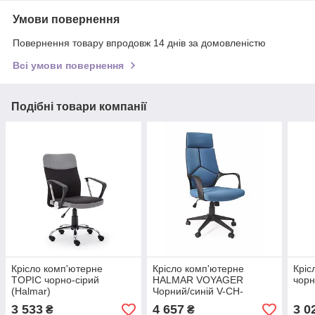
Умови повернення
Повернення товару впродовж 14 днів за домовленістю
Всі умови повернення
Подібні товари компанії
Крісло комп'ютерне
Крісло комп'ютерне
Кріс
TOPIC чорно-сірий
HALMAR VOYAGER
чорн
(Halmar)
Чорний/синій V-CH-
VOYAGER-FOT-NIEBIESKI
3 533
4 657
3 0
₴
₴