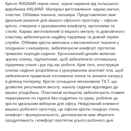
Крісло RAGNAR чорне-синє, чорне-червоне від польського
виробника HALMAR. Матеріал виготовлення: каркас-метал,
пластик. Оббивка-тканина, екошкіра. Представляємо вам
ідеальне рішення для вашого офісного простору – офісне
крісло, створене з урахуванням комфорту, ергономіки та
стилю. Каркас виготовлений із міцного металу та довговічного
пластику забезпечуючи надійну підтримку та довгий термін
служби. Оббивка крісла виконана з високоякісної тканини у
поєднанні з екошкірою, забезпечуючи комфорт протягом
тривалих періодів сидіння. Ергономічний дизайн включає
зручну спинку, підлокітники, щоб забезпечити оптимальну
підтримку спини і рук під час роботи. Крім того, конструкція
спинки сидіння розроблена з урахуванням анатомії тіла, щоб
забезпечити правильне положення спини та знизити напругу
в ділянці попереку. Крісло оснащене механізмом TILT, що
дозволяє регулювати висоту, нахилу сидіння відповідно до
ваших уподобань. Пластикові коліщатка забезпечують плавне
пересування по підлозі без подряпин та шуму, роблячи це
крісло ідеальним вибором для офісу. Невід'ємний елемент
вашого робочого простору, це офісне крісло поєднує стиль,
комфорт і функціональність, допомагаючи вам зберігати
продуктивність і комфорт протягом усього робочого дня.