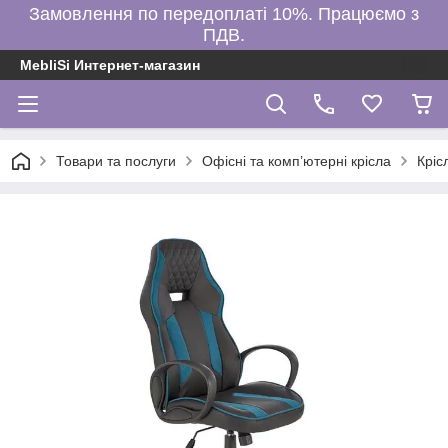
Замовлення по передоплаті 10%. Працюємо з
ПДВ.
MebliSi Интернет-магазин
Товари та послуги
Офісні та комп’ютерні крісла
Кріс