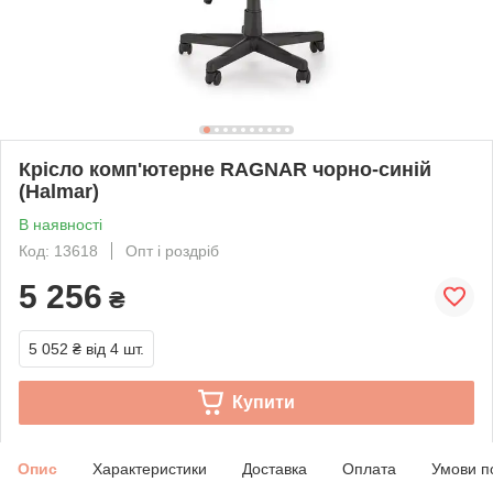
Крісло комп'ютерне RAGNAR чорно-синій
(Halmar)
В наявності
Код: 13618
Опт і роздріб
5 256
₴
5 052 ₴
від 4 шт.
Купити
Опис
Характеристики
Доставка
Оплата
Умови п