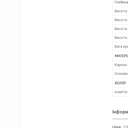
Глибина
Висота 
Висота 
Висота 
Висота 
Вага кр
МАТЕРІ
Каркас 
Основн
КОЛІР
комп'ют
Інформ
Ціна:
7 0