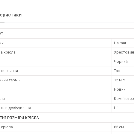
еристики
НІ
ик
Halmar
а крісла
Хрестовин
Чорний
ть спинки
Так
йний термін
12 міс
Новий
сла
Комп'ютер
ть підсвічування
Ні
ТНІ РОЗМІРИ КРІСЛА
 крісла
65 см