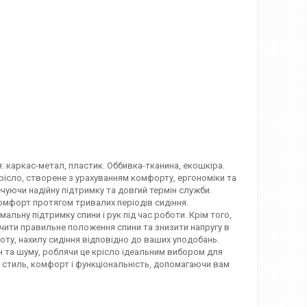
 каркас-метал, пластик. Оббивка-тканина, екошкіра.
ісло, створене з урахуванням комфорту, ергономіки та
чуючи надійну підтримку та довгий термін служби.
омфорт протягом тривалих періодів сидіння.
альну підтримку спини і рук під час роботи. Крім того,
ечити правильне положення спини та знизити напругу в
оту, нахилу сидіння відповідно до ваших уподобань.
н та шуму, роблячи це крісло ідеальним вибором для
 стиль, комфорт і функціональність, допомагаючи вам