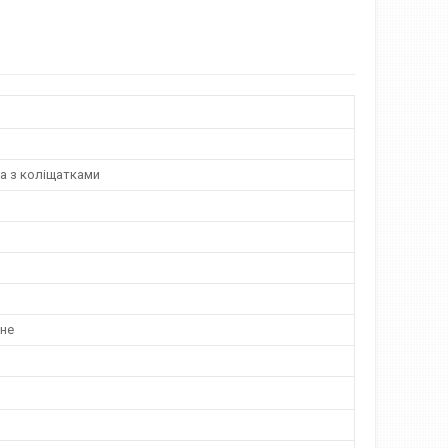
а з коліщатками
не