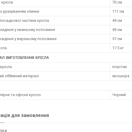
 крісла
70 см
з урахуванням спинки
111 см
посадкової частини крісла
49 см
сидіння у нижньому положенні
49 см
сидіння у верхньому положенні
57 см
ісла
17.5 кг
АЛ ВИГОТОВЛЕННЯ КРІСЛА
крісла
пластик
ий оббивний матеріал
екошкіра
ерне та офісне крісло
Чорний
ація для замовлення
08 ₴