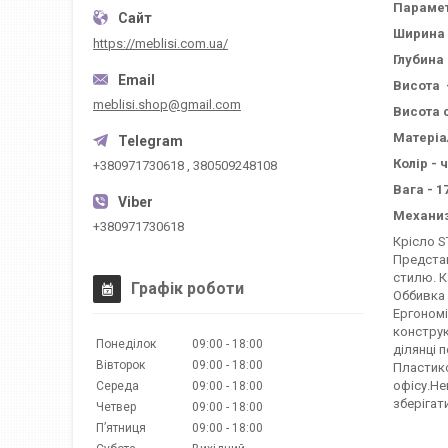
Параме
Ширина 
https://meblisi.com.ua/
Глубина 
Висота 
meblisi.shop@gmail.com
Висота с
Матеріа
Колір - 
+380971730618 , 380509248108
Вага - 17
Механи
+380971730618
Крісло S
Представ
стилю. К
Графік роботи
Оббивка 
Ергономі
конструк
Понеділок
09:00
18:00
ділянці 
Вівторок
09:00
18:00
Пластико
офісу.Не
Середа
09:00
18:00
зберігат
Четвер
09:00
18:00
Пʼятниця
09:00
18:00