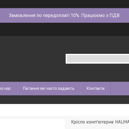
Замовлення по передоплаті 10%. Працюємо з ПДВ.
ро нас
Питання які часто задають
Контакти
Крісло комп'ютерне HALM