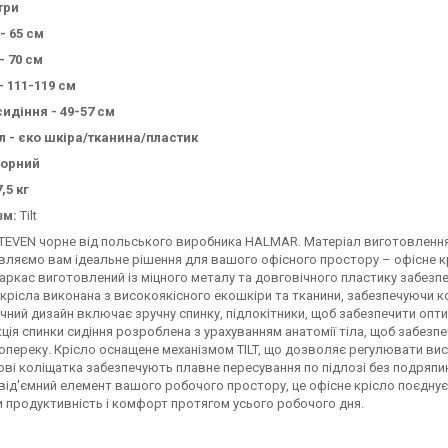
три
- 65 см
- 70 см
- 111-119 см
идіння - 49-57 см
л - єко шкіра/тканина/пластик
чорний
,5 кг
зм:
Tilt
TEVEN чорне від польського виробника HALMAR. Матеріал виготовлення:
ляємо вам ідеальне рішення для вашого офісного простору – офісне кр
аркас виготовлений із міцного металу та довговічного пластику забезпе
крісла виконана з високоякісного екошкіри та тканини, забезпечуючи к
чний дизайн включає зручну спинку, підлокітники, щоб забезпечити оптим
ція спинки сидіння розроблена з урахуванням анатомії тіла, щоб забезп
попереку. Крісло оснащене механізмом TILT, що дозволяє регулювати вис
ві коліщатка забезпечують плавне пересування по підлозі без подряпи
від'ємний елемент вашого робочого простору, це офісне крісло поєднує
и продуктивність і комфорт протягом усього робочого дня.