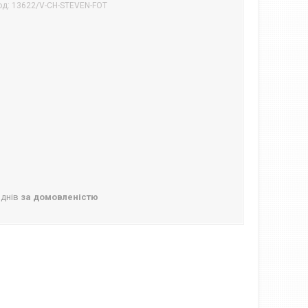
од:
13622/V-CH-STEVEN-FOT
 днів
за домовленістю