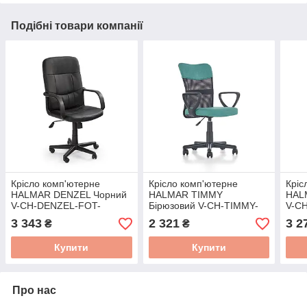
Подібні товари компанії
Крісло комп'ютерне
Крісло комп'ютерне
Кріс
HALMAR DENZEL Чорний
HALMAR TIMMY
HAL
V-CH-DENZEL-FOT-
Бірюзовий V-CH-TIMMY-
V-C
CZARNY
FOT-TURKUSOWY
3 343
2 321
3 2
₴
₴
Купити
Купити
Про нас