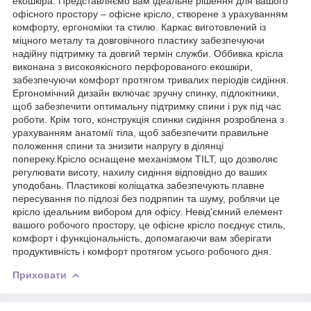
екошкіра. Представляємо вам ідеальне рішення для вашого
офісного простору – офісне крісло, створене з урахуванням
комфорту, ергономіки та стилю. Каркас виготовлений із
міцного металу та довговічного пластику забезпечуючи
надійну підтримку та довгий термін служби. Оббивка крісла
виконана з високоякісного перфорованого екошкіри,
забезпечуючи комфорт протягом тривалих періодів сидіння.
Ергономічний дизайн включає зручну спинку, підлокітники,
щоб забезпечити оптимальну підтримку спини і рук під час
роботи. Крім того, конструкція спинки сидіння розроблена з
урахуванням анатомії тіла, щоб забезпечити правильне
положення спини та знизити напругу в ділянці
попереку.Крісло оснащене механізмом TILT, що дозволяє
регулювати висоту, нахилу сидіння відповідно до ваших
уподобань. Пластикові коліщатка забезпечують плавне
пересування по підлозі без подряпин та шуму, роблячи це
крісло ідеальним вибором для офісу. Невід'ємний елемент
вашого робочого простору, це офісне крісло поєднує стиль,
комфорт і функціональність, допомагаючи вам зберігати
продуктивність і комфорт протягом усього робочого дня.
Приховати