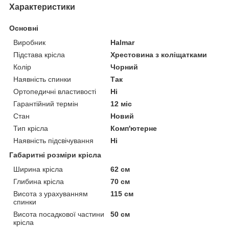
Характеристики
Основні
Виробник
Halmar
Підстава крісла
Хрестовина з коліщатками
Колір
Чорний
Наявність спинки
Так
Ортопедичні властивості
Ні
Гарантійний термін
12 міс
Стан
Новий
Тип крісла
Комп'ютерне
Наявність підсвічування
Ні
Габаритні розміри крісла
Ширина крісла
62 см
Глибина крісла
70 см
Висота з урахуванням
115 см
спинки
Висота посадкової частини
50 см
крісла