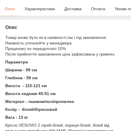
Опис
Характеристики
Доставка
Оплата
Умови п
Опис
Товар може бути як в наявності,так і під замовлення.
Наявність уточнюйте у менеджера.
Працюємо по передоплаті 10%
Після прийняття замовлення ціна зафіксована у гривнях.
Параметри
Ширина - 59 см
Глибина - 59 см
Висота - 115-121 см
Висота сидіння 45-51 см
Матеріал - тканина/поліпропилен
Колір - білий/бірюзовий
Вага - 13 кг
Крісло VESUVIO 2 сірий-білий, кориця-білий, білий від
польського виробника HALMAR. Матеріал виготовлення: