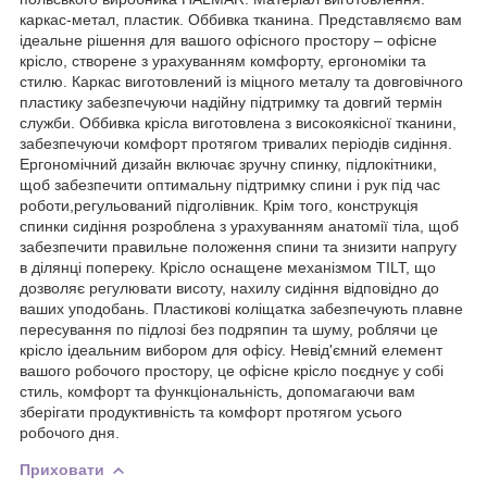
каркас-метал, пластик. Оббивка тканина. Представляємо вам
ідеальне рішення для вашого офісного простору – офісне
крісло, створене з урахуванням комфорту, ергономіки та
стилю. Каркас виготовлений із міцного металу та довговічного
пластику забезпечуючи надійну підтримку та довгий термін
служби. Оббивка крісла виготовлена ​​з високоякісної тканини,
забезпечуючи комфорт протягом тривалих періодів сидіння.
Ергономічний дизайн включає зручну спинку, підлокітники,
щоб забезпечити оптимальну підтримку спини і рук під час
роботи,регульований підголівник. Крім того, конструкція
спинки сидіння розроблена з урахуванням анатомії тіла, щоб
забезпечити правильне положення спини та знизити напругу
в ділянці попереку. Крісло оснащене механізмом TILT, що
дозволяє регулювати висоту, нахилу сидіння відповідно до
ваших уподобань. Пластикові коліщатка забезпечують плавне
пересування по підлозі без подряпин та шуму, роблячи це
крісло ідеальним вибором для офісу. Невід'ємний елемент
вашого робочого простору, це офісне крісло поєднує у собі
стиль, комфорт та функціональність, допомагаючи вам
зберігати продуктивність та комфорт протягом усього
робочого дня.
Приховати