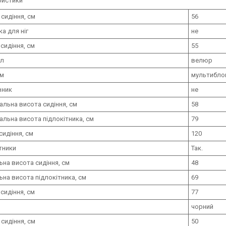
ристики
 сидіння, см
56
ка для ніг
не
сидіння, см
55
ал
велюр
зм
мультибло
вник
не
льна висота сидіння, см
58
льна висота підлокітника, см
79
сидіння, см
120
тники
Так.
ьна висота сидіння, см
48
ьна висота підлокітника, см
69
сидіння, см
77
чорний
 сидіння, см
50