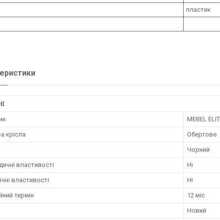
пластик
еристики
НІ
ик
MEBEL ELI
а крісла
Обертове
Чорний
дичні властивості
Ні
чні властивості
Ні
йний термін
12 міс
Новий