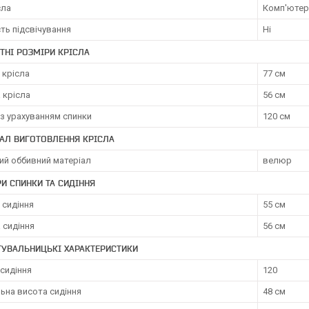
сла
Комп'ютер
ть підсвічування
Ні
ТНІ РОЗМІРИ КРІСЛА
 крісла
77 см
 крісла
56 см
з урахуванням спинки
120 см
АЛ ВИГОТОВЛЕННЯ КРІСЛА
ий оббивний матеріал
велюр
И СПИНКИ ТА СИДІННЯ
 сидіння
55 см
 сидіння
56 см
ТУВАЛЬНИЦЬКІ ХАРАКТЕРИСТИКИ
сидіння
120
ьна висота сидіння
48 см