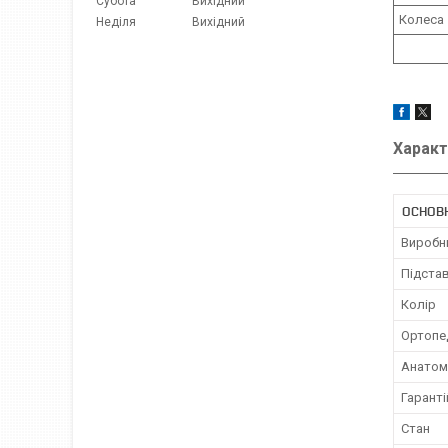
Субота
Вихідний
Колеса
Неділя
Вихідний
Характ
ОСНОВ
Виробн
Підстав
Колір
Ортопе
Анатомі
Гаранті
Стан