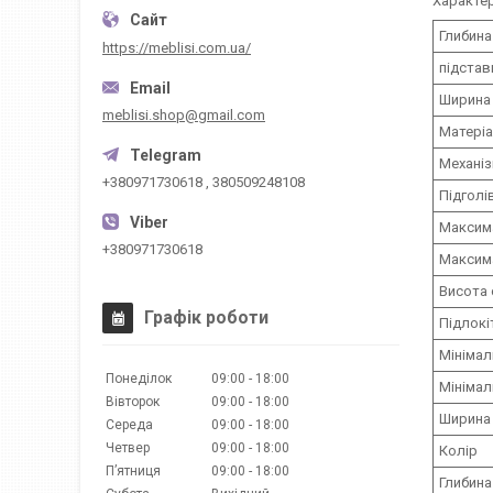
Характе
Глибина
https://meblisi.com.ua/
підстав
Ширина 
meblisi.shop@gmail.com
Матері
Механі
+380971730618 , 380509248108
Підголі
Максима
+380971730618
Максима
Висота 
Графік роботи
Підлокі
Мінімал
Понеділок
09:00
18:00
Мінімал
Вівторок
09:00
18:00
Ширина 
Середа
09:00
18:00
Четвер
09:00
18:00
Колір
Пʼятниця
09:00
18:00
Глибина