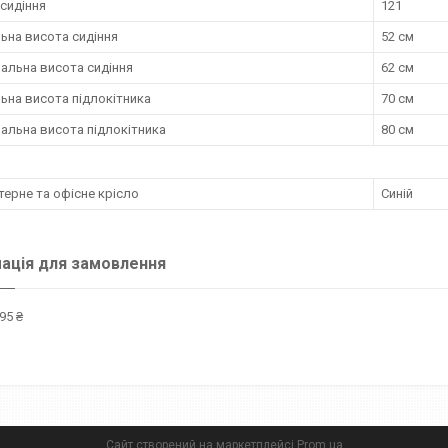
сидіння
121
ьна висота сидіння
52 см
альна висота сидіння
62 см
ьна висота підлокітника
70 см
альна висота підлокітника
80 см
ерне та офісне крісло
Синій
ація для замовлення
95 ₴
Сайт створений на маркетплейсі
Prom.ua