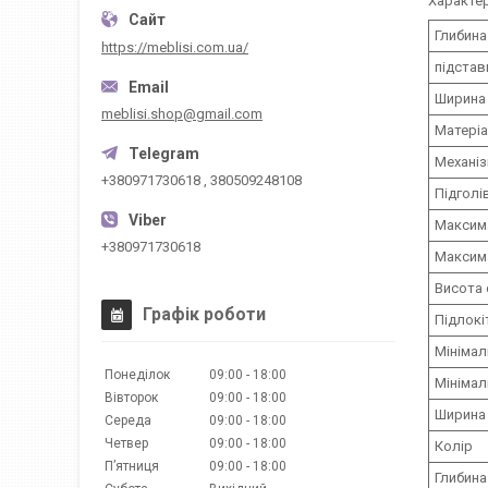
Характе
Глибина
https://meblisi.com.ua/
підстав
Ширина 
meblisi.shop@gmail.com
Матері
Механі
+380971730618 , 380509248108
Підголі
Максима
+380971730618
Максима
Висота 
Графік роботи
Підлокі
Мінімал
Понеділок
09:00
18:00
Мінімал
Вівторок
09:00
18:00
Ширина 
Середа
09:00
18:00
Четвер
09:00
18:00
Колір
Пʼятниця
09:00
18:00
Глибина