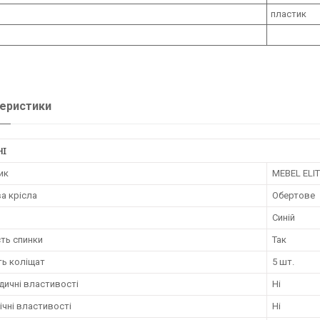
пластик
еристики
НІ
ик
MEBEL ELI
а крісла
Обертове
Синій
ть спинки
Так
ть коліщат
5 шт.
дичні властивості
Ні
чні властивості
Ні