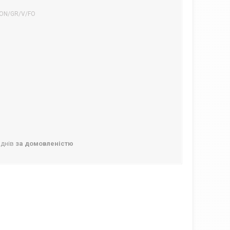
ON/GR/V/FO
 днів
за домовленістю