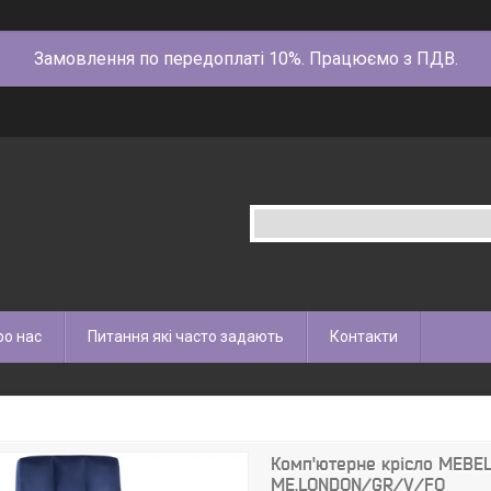
Замовлення по передоплаті 10%. Працюємо з ПДВ.
ро нас
Питання які часто задають
Контакти
Комп'ютерне крісло MEBEL
ME.LONDON/GR/V/FO