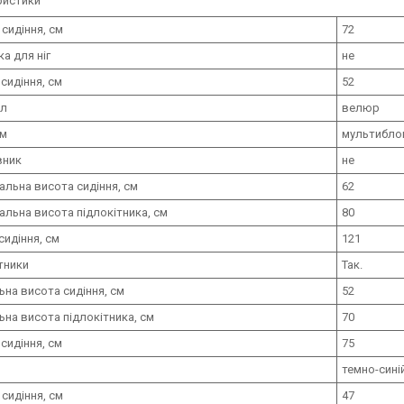
ристики
 сидіння, см
72
ка для ніг
не
сидіння, см
52
ал
велюр
зм
мультибло
вник
не
льна висота сидіння, см
62
льна висота підлокітника, см
80
сидіння, см
121
тники
Так.
ьна висота сидіння, см
52
ьна висота підлокітника, см
70
сидіння, см
75
темно-сині
 сидіння, см
47