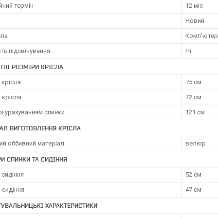
йний термін
12 міс
Новий
сла
Комп'ютер
ть підсвічування
Ні
ТНІ РОЗМІРИ КРІСЛА
 крісла
75 см
 крісла
72 см
з урахуванням спинки
121 см
АЛ ВИГОТОВЛЕННЯ КРІСЛА
ий оббивний матеріал
велюр
И СПИНКИ ТА СИДІННЯ
 сидіння
52 см
 сидіння
47 см
ТУВАЛЬНИЦЬКІ ХАРАКТЕРИСТИКИ