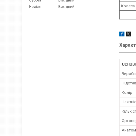
Субота
Вихідний
Колеса
Неділя
Вихідний
Характ
ОСНОВ
Виробн
Підстав
Колір
Наявніс
Кількіс
Ортопе
Анатомі