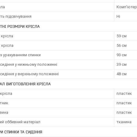
сла
Комп'ютер
ть підсвічування
Ні
ТНІ РОЗМІРИ КРІСЛА
 крісла
59 см
 крісла
56 см
з урахуванням спинки
93 см
сидіння у нижньому положенні
39 см
сидіння у верхньому положенні
48 см
АЛ ВИГОТОВЛЕННЯ КРІСЛА
крісла
пластик
ітник
пластик
вина
пластик
ий оббивний матеріал
тканина
И СПИНКИ ТА СИДІННЯ