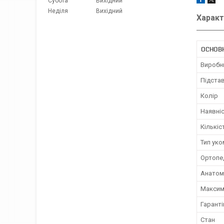
Субота
Вихідний
Неділя
Вихідний
Характ
ОСНОВ
Виробн
Підстав
Колір
Наявніс
Кількіс
Тип ук
Ортопе
Анатомі
Максим
Гаранті
Стан