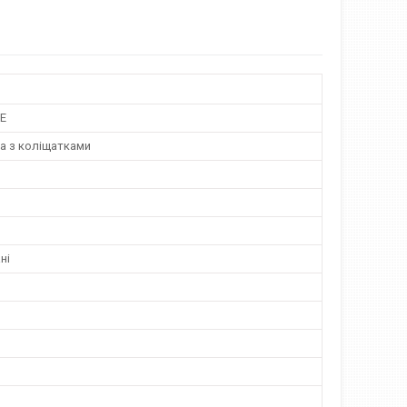
TE
а з коліщатками
ні