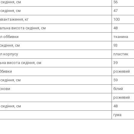
 сидіння, см
56
сидіння, см
47
авантаження, кг
100
льна висота сидіння, см
48
л оббивки
тканина
сидіння, см
93
л корпусу
пластик
ьна висота сидіння, см
39
ббивки
рожевий
сидіння, см
59
снови
білий
рожевий
 сидіння, см
48
гума