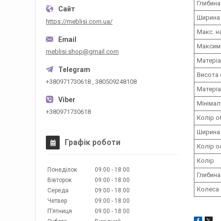
Глибина
Ширина 
https://meblisi.com.ua/
Макс. н
Максима
meblisi.shop@gmail.com
Матеріа
Висота 
+380971730618 , 380509248108
Матеріа
Мінімал
+380971730618
Колір о
Ширина 
Графік роботи
Колір о
Колір
Понеділок
09:00
18:00
Глибина
Вівторок
09:00
18:00
Колеса
Середа
09:00
18:00
Четвер
09:00
18:00
Пʼятниця
09:00
18:00