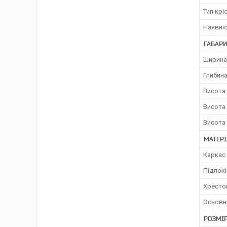
Тип крі
Наявніс
ГАБАРИ
Ширина
Глибина
Висота 
Висота 
Висота 
МАТЕРІ
Каркас 
Підлок
Хресто
Основн
РОЗМІР