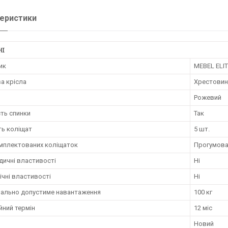
еристики
НІ
ик
MEBEL ELI
а крісла
Хрестовин
Рожевий
ть спинки
Так
ть коліщат
5 шт.
омплектованих коліщаток
Прогумова
дичні властивості
Ні
чні властивості
Ні
ально допустиме навантаження
100 кг
йний термін
12 міс
Новий