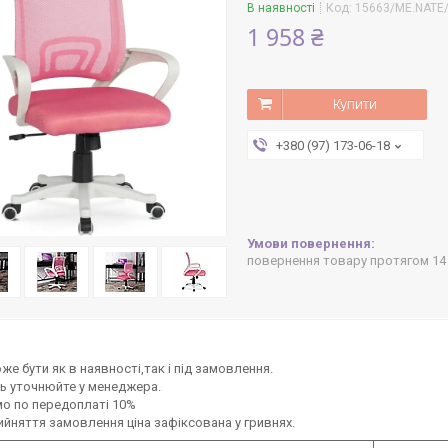
В наявності
Код:
15663/ME.NATE
1 958 ₴
Купити
+380 (97) 173-06-18
повернення товару протягом 14
же бути як в наявності,так і під замовлення.
ь уточнюйте у менеджера.
о по передоплаті 10%
ийняття замовлення ціна зафіксована у гривнях.