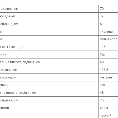
 сидіння, см
70
ка для ніг
Ні
сидіння, см
51
ал
тканина
зм
мультибло
авантаження, кг
126
вник
Так
льна висота сидіння, см
58
сидіння, см
136.5
л корпусу
металл
тники
Так
ьна висота сидіння, см
48
сидіння, см
75
снови
хром
чорний