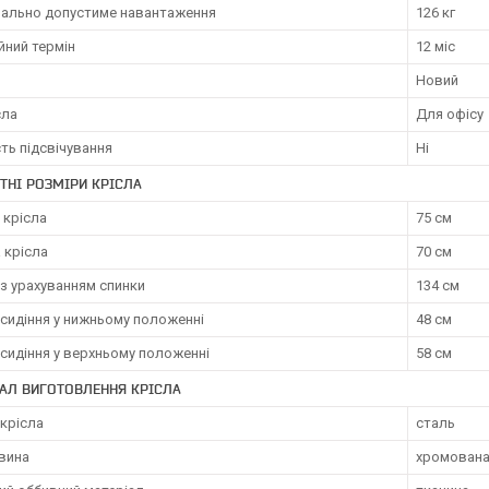
ально допустиме навантаження
126 кг
йний термін
12 міс
Новий
сла
Для офісу
ть підсвічування
Ні
ТНІ РОЗМІРИ КРІСЛА
 крісла
75 см
 крісла
70 см
з урахуванням спинки
134 см
сидіння у нижньому положенні
48 см
сидіння у верхньому положенні
58 см
АЛ ВИГОТОВЛЕННЯ КРІСЛА
крісла
сталь
вина
хромована