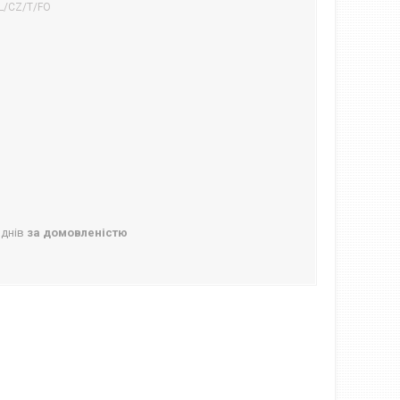
L/CZ/T/FO
 днів
за домовленістю