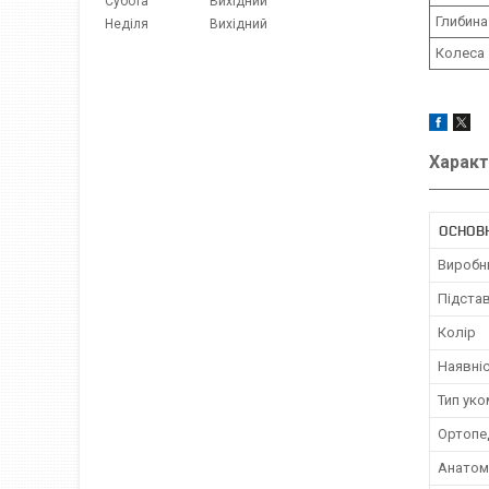
Субота
Вихідний
Глибина
Неділя
Вихідний
Колеса
Характ
ОСНОВ
Виробн
Підстав
Колір
Наявніс
Тип ук
Ортопе
Анатомі