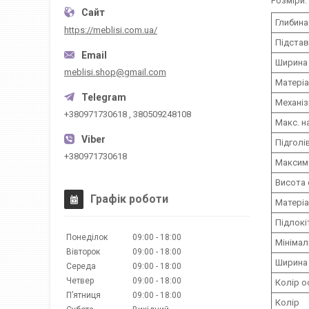
Розміри:
Глибина
https://meblisi.com.ua/
Підстав
Ширина 
meblisi.shop@gmail.com
Матері
Механі
+380971730618 , 380509248108
Макс. н
Підголі
+380971730618
Максима
Висота 
Графік роботи
Матеріа
Підлокі
Понеділок
09:00
18:00
Мінімал
Вівторок
09:00
18:00
Ширина 
Середа
09:00
18:00
Четвер
09:00
18:00
Колір о
Пʼятниця
09:00
18:00
Колір