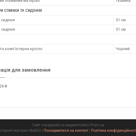
ий оббивний матеріал
тканина
И СПИНКИ ТА СИДІННЯ
 сидіння
51 см
 сидіння
51 см
та комп'ютерне крісло
Чорний
ація для замовлення
26 ₴
Сайт створений на маркетплейсі
Prom.ua
Інтернет-магазин MebliSi |
Поскаржитися на контент
|
Політика конфіденційност