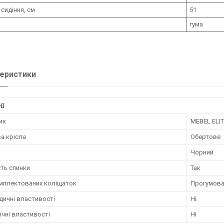
 сидіння, см
51
гума
еристики
НІ
ик
MEBEL ELI
а крісла
Обертове
Чорний
ть спинки
Так
омплектованих коліщаток
Прогумова
дичні властивості
Ні
чні властивості
Ні