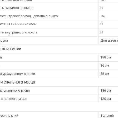
сть висувного ящика
Ні
ість трансформації дивана в ліжко
Так
ктація знімним чохлом
Ні
сть внутрішнього чохла
Ні
група
Для дітей 
ТНІ РОЗМІРИ
на
198 см
а
86 см
з урахуванням спинки
88 см
РИ СПАЛЬНОГО МІСЦЯ
а спального місця
186 см
 спального місця
120 см
розкладний
Зелений