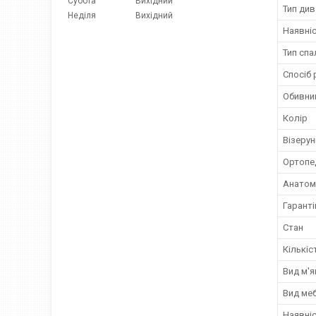
Субота
Вихідний
Тип див
Неділя
Вихідний
Наявніс
Тип спа
Спосіб
Обивни
Колір
Візерун
Ортопе
Анатомі
Гаранті
Стан
Кількіс
Вид м'я
Вид ме
Наявніс