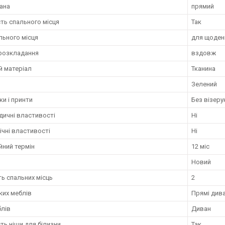
ана
прямий
ть спального місця
Так
льного місця
для щоден
 розкладання
вздовж
й матеріал
Тканина
Зелений
ки і принти
Без візерун
дичні властивості
Ні
чні властивості
Ні
йний термін
12 міс
Новий
ть спальних місць
2
ких меблів
Прямі див
блів
Диван
ть ніши для білизни
Так