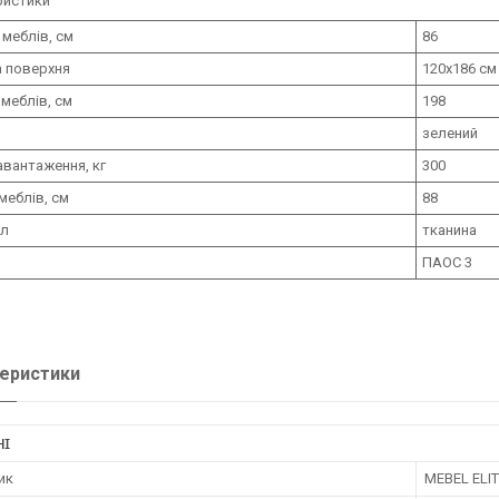
ристики
 меблів, см
86
 поверхня
120x186 см
меблів, см
198
зелений
авантаження, кг
300
меблів, см
88
ал
тканина
ПАОС 3
еристики
НІ
ик
MEBEL ELI