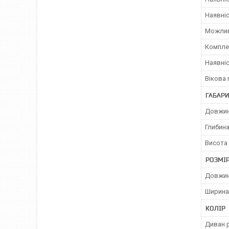
Наявні
Можлив
Компле
Наявні
Вікова 
ГАБАРИ
Довжи
Глибин
Висота 
РОЗМІ
Довжин
Ширина
КОЛІР
Диван 