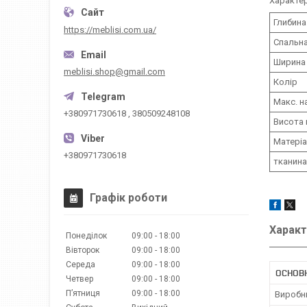
Характе
Глибина
https://meblisi.com.ua/
Спальна
Ширина 
meblisi.shop@gmail.com
Колір
Макс. н
+380971730618 , 380509248108
Висота 
Матері
+380971730618
тканина
Графік роботи
Характ
Понеділок
09:00
18:00
Вівторок
09:00
18:00
Середа
09:00
18:00
ОСНОВ
Четвер
09:00
18:00
Пʼятниця
09:00
18:00
Виробн