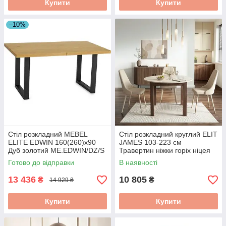
Купити
Купити
–10%
Стіл розкладний MEBEL
Стіл розкладний круглий ELIT
ELITE EDWIN 160(260)х90
JAMES 103-223 см
Дуб золотий ME.EDWIN/DZ/S
Травертин ніжки горіх ніцея
W.JAMES/TRAW/ONI/S
Готово до відправки
В наявності
13 436
10 805
₴
₴
14 929 ₴
Купити
Купити