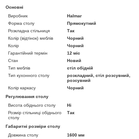
Основні
Виробник
Halmar
Форма столу
Прямокутний
Розкладна стільниця
Так
Колір (відтінок) меблів
Чорний
Колір
Чорний
Гарантійний термін
12 міс
Стан
Новий
Тип меблів
стіл обідній
Тип кухонного столу
розкладний, стіл розсувний,
розсувний
Колір каркасу
Чорний
Регулювання столу
Висота обіднього столу
Ні
Розмір стільниці обіднього
Так
столу
Габаритні розміри столу
Довжина столу
1600 мм