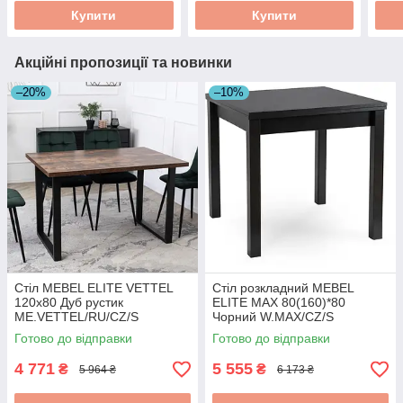
Купити
Купити
Акційні пропозиції та новинки
–20%
–10%
Стіл MEBEL ELITE VETTEL
Стіл розкладний MEBEL
120х80 Дуб рустик
ELITE MAX 80(160)*80
ME.VETTEL/RU/CZ/S
Чорний W.MAX/CZ/S
Готово до відправки
Готово до відправки
4 771
5 555
₴
₴
5 964 ₴
6 173 ₴