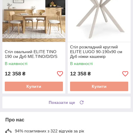
Стіл розкладний круглий
Стіл овальний ELITE TINO
ELITE LUGO 90-190х90 см
190 см Дуб ME.TINO/D/D/S
Дуб ніжки кашемір
ME.LUGO/D/KASZ/S
В наявності
В наявності
12 358
12 358
₴
₴
Купити
Купити
Показати ще
Про нас
94% позитивних з 322 відгуків за рік