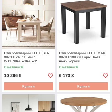
Стіл розкладний ELITE BEN
Стіл розкладний ELITE MAX
80-200 см Кашемір
80-160х80 см Горіх Нікея
W.BEN/KASZ/KASZ/S
ніжки чорний
W.MAX/ONI/CZ/S
В наявності
В наявності
10 296
6 173
₴
₴
Купити
Купити