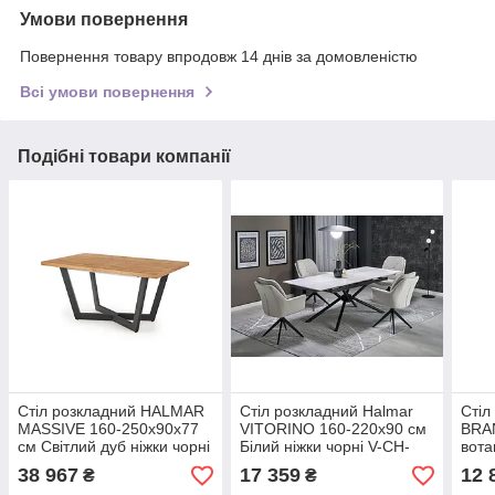
Умови повернення
Повернення товару впродовж 14 днів за домовленістю
Всі умови повернення
Подібні товари компанії
Стіл розкладний HALMAR
Стіл розкладний Halmar
Стіл
MASSIVE 160-250x90x77
VITORINO 160-220x90 см
BRA
см Світлий дуб ніжки чорні
Білий ніжки чорні V-CH-
вота
V-PL-MASSIVE-ST
VITORINO-ST-BIAŁY
BRA
38 967
17 359
12 
₴
₴
WOT