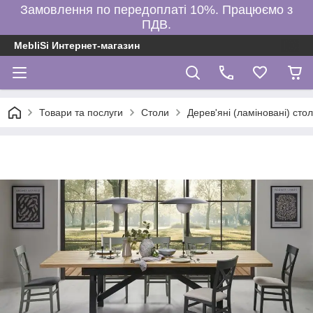
Замовлення по передоплаті 10%. Працюємо з
ПДВ.
MebliSi Интернет-магазин
Товари та послуги
Столи
Дерев'яні (ламіновані) сто