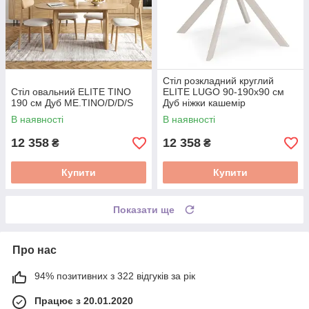
Стіл розкладний круглий
Стіл овальний ELITE TINO
ELITE LUGO 90-190х90 см
190 см Дуб ME.TINO/D/D/S
Дуб ніжки кашемір
ME.LUGO/D/KASZ/S
В наявності
В наявності
12 358
12 358
₴
₴
Купити
Купити
Показати ще
Про нас
94% позитивних з 322 відгуків за рік
Працює з 20.01.2020