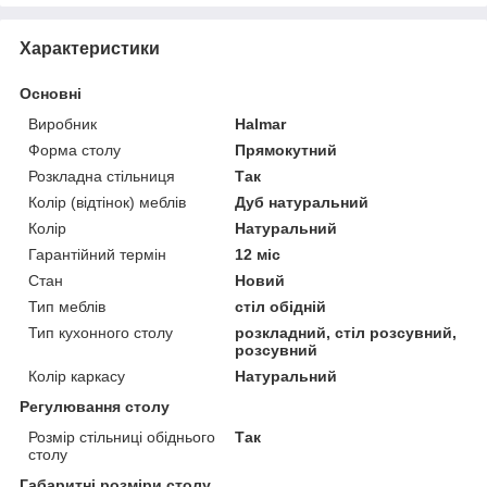
Характеристики
Основні
Виробник
Halmar
Форма столу
Прямокутний
Розкладна стільниця
Так
Колір (відтінок) меблів
Дуб натуральний
Колір
Натуральний
Гарантійний термін
12 міс
Стан
Новий
Тип меблів
стіл обідній
Тип кухонного столу
розкладний, стіл розсувний,
розсувний
Колір каркасу
Натуральний
Регулювання столу
Розмір стільниці обіднього
Так
столу
Габаритні розміри столу