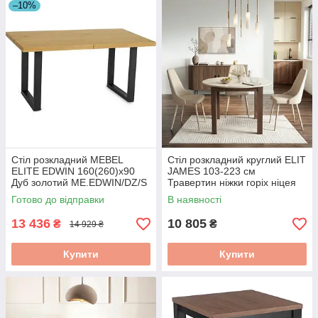
–10%
Стіл розкладний MEBEL
Стіл розкладний круглий ELIT
ELITE EDWIN 160(260)х90
JAMES 103-223 см
Дуб золотий ME.EDWIN/DZ/S
Травертин ніжки горіх ніцея
W.JAMES/TRAW/ONI/S
Готово до відправки
В наявності
13 436
10 805
₴
₴
14 929 ₴
Купити
Купити