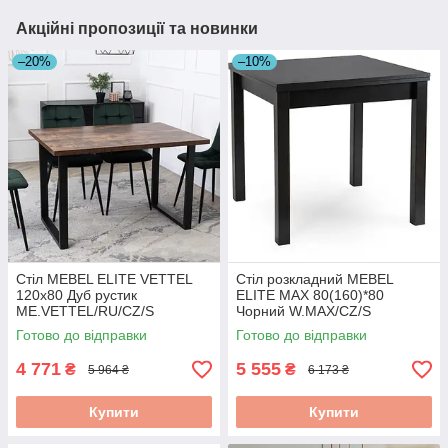
Акційні пропозиції та новинки
–20%
–10%
Стіл MEBEL ELITE VETTEL
Стіл розкладний MEBEL
120х80 Дуб рустик
ELITE MAX 80(160)*80
ME.VETTEL/RU/CZ/S
Чорний W.MAX/CZ/S
Готово до відправки
Готово до відправки
4 771
5 555
₴
₴
5 964 ₴
6 173 ₴
Купити
Купити