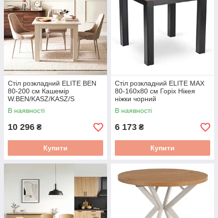
Стіл розкладний ELITE BEN
Стіл розкладний ELITE MAX
80-200 см Кашемір
80-160х80 см Горіх Нікея
W.BEN/KASZ/KASZ/S
ніжки чорний
W.MAX/ONI/CZ/S
В наявності
В наявності
10 296
6 173
₴
₴
Купити
Купити