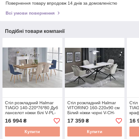
Повернення товару впродовж 14 днів за домовленістю
Всі умови повернення
Подібні товари компанії
Стіл розкладний Halmar
Стіл розкладний Halmar
Стіл
TIAGO 140-220*76*80 Дуб
VITORINO 160-220x90 см
TIAG
ланселот ніжки білі V-PL-
Білий ніжки чорні V-CH-
краф
TIAGO-ST-
VITORINO-ST-BIAŁY
TIA
16 994
17 359
16 
₴
₴
LANCELOT/BIAŁY
CRA
Купити
Купити