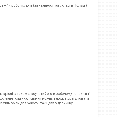
вж 14 робочих днів (за наявності на складі в Польщі)
на кріслі, а також фіксувати його в робочому положенні
дхилення і сидіння, і спинки можна також відрегулювати
 важливо як для роботи, так і для відпочинку.