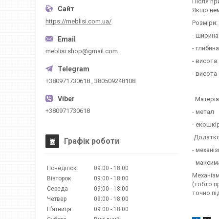
Після пр
Якщо нем
https://meblisi.com.ua/
Розміри:
- ширина
- глибина
meblisi.shop@gmail.com
- висота:
- висота 
+380971730618 , 380509248108
Матеріа
+380971730618
- метал
- екошкі
Додатко
Графік роботи
- механіз
- максим
Понеділок
09:00
18:00
Механізм
Вівторок
09:00
18:00
(тобто п
Середа
09:00
18:00
точно пі
Четвер
09:00
18:00
Пʼятниця
09:00
18:00