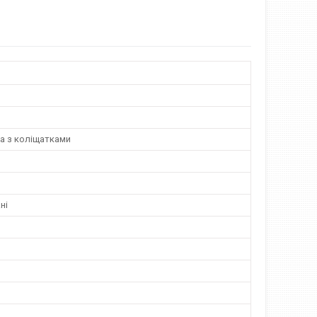
а з коліщатками
ні