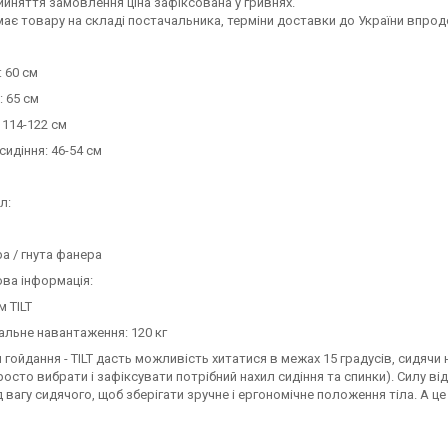
ийняття замовлення ціна зафіксована у гривнях.
ає товару на складі постачальника, терміни доставки до України впродо
: 60 см
: 65 см
 114-122 см
сидіння: 46-54 см
л:
ра / гнута фанера
ва інформація:
м TILT
альне навантаження: 120 кг
 гойдання - TILT дасть можливість хитатися в межах 15 градусів, сидячи 
росто вибрати і зафіксувати потрібний нахил сидіння та спинки). Силу ві
д вагу сидячого, щоб зберігати зручне і ергономічне положення тіла. А це