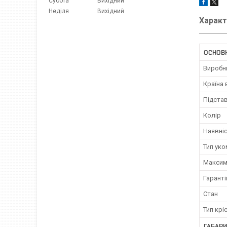
Субота
Вихідний
Неділя
Вихідний
Характ
ОСНОВ
Виробн
Країна
Підстав
Колір
Наявніс
Тип ук
Максим
Гаранті
Стан
Тип крі
ГАБАРИ