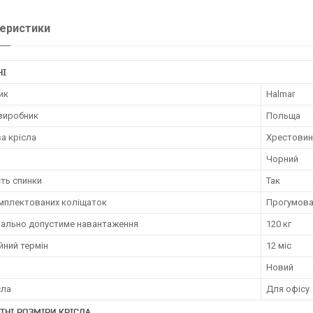
еристики
НІ
ик
Halmar
 виробник
Польща
а крісла
Хрестовин
Чорний
ть спинки
Так
омплектованих коліщаток
Прогумова
ально допустиме навантаження
120 кг
йний термін
12 міс
Новий
сла
Для офісу
ТНІ РОЗМІРИ КРІСЛА