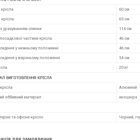
 крісла
60 см
 крісла
65 см
з урахуванням спинки
114 см
посадкової частини крісла
46 см
сидіння у нижньому положенні
46 см
сидіння у верхньому положенні
54 см
ісла
20 кг
АЛ ВИГОТОВЛЕННЯ КРІСЛА
крісла
Алюміній
ий оббивний матеріал
екошкіра
ерне та офісне крісло
Чорний, го
ація для замовлення