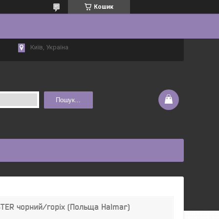
Кошик
Київ, Україна
Пошук...
TER чорний/горіх (Польща Halmar)