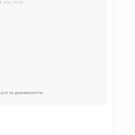
б
Код:
16168
 днів
за домовленістю