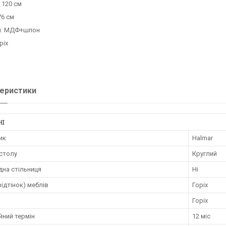
 120 см
76 см
л: МДФ+шпон
ріх
еристики
НІ
ик
Halmar
столу
Круглий
дна стільниця
Ні
відтінок) меблів
Горіх
Горіх
йний термін
12 міс