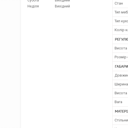
Субота
Вихідний
Стан
Неділя
Вихідний
Тип меб
Тип кух
Колір к
РЕГУЛ
Висота 
Розмір 
ГАБАРИ
Довжин
Ширина
Висота
Вага
МАТЕРІ
Стільн