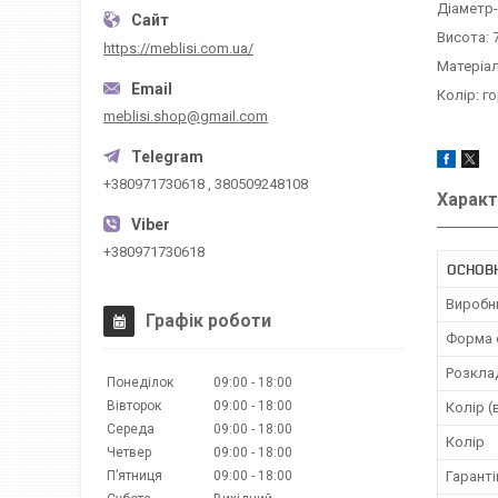
Діаметр-
Висота: 
https://meblisi.com.ua/
Матеріа
Колір: го
meblisi.shop@gmail.com
+380971730618 , 380509248108
Характ
+380971730618
ОСНОВ
Виробн
Графік роботи
Форма 
Розкла
Понеділок
09:00
18:00
Вівторок
09:00
18:00
Колір (
Середа
09:00
18:00
Колір
Четвер
09:00
18:00
Гаранті
Пʼятниця
09:00
18:00