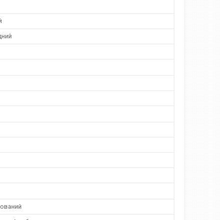
й
дний
ований