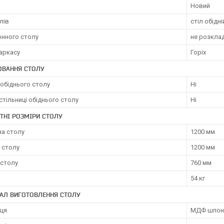
Новий
лів
стіл обідні
онного столу
не розкла
аркасу
Горіх
ЮВАННЯ СТОЛУ
обіднього столу
Ні
стільниці обіднього столу
Ні
ТНІ РОЗМІРИ СТОЛУ
а столу
1200 мм
 столу
1200 мм
 столу
760 мм
54 кг
АЛ ВИГОТОВЛЕННЯ СТОЛУ
иця
МДФ шпон