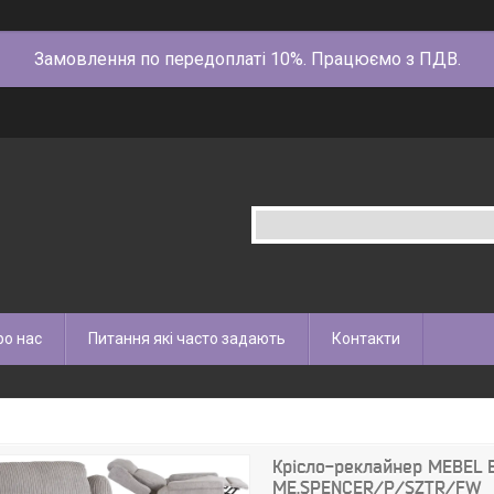
Замовлення по передоплаті 10%. Працюємо з ПДВ.
ро нас
Питання які часто задають
Контакти
Крісло-реклайнер MEBEL 
ME.SPENCER/P/SZTR/FW