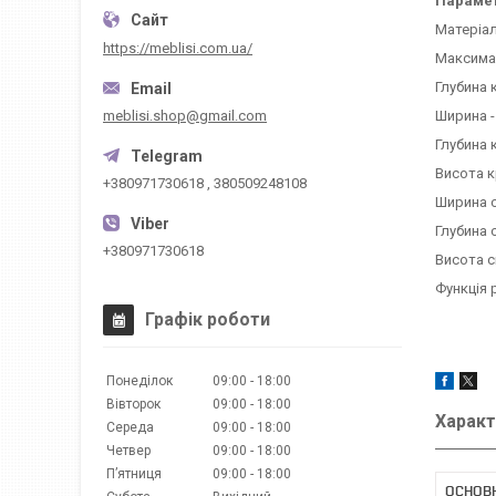
Параме
Матеріал
https://meblisi.com.ua/
Максимал
Глубина 
Ширина -
meblisi.shop@gmail.com
Глубина к
Висота к
+380971730618 , 380509248108
Ширина с
Глубина с
+380971730618
Висота с
Функція 
Графік роботи
Понеділок
09:00
18:00
Вівторок
09:00
18:00
Характ
Середа
09:00
18:00
Четвер
09:00
18:00
Пʼятниця
09:00
18:00
ОСНОВ