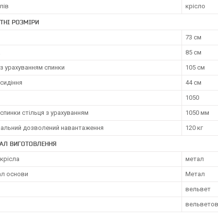
лів
крісло
ТНІ РОЗМІРИ
73 см
а
85 см
з урахуванням спинки
105 см
сидіння
44 см
1050
спинки стільця з урахуванням
1050 мм
альний дозволений навантаження
120 кг
ІАЛ ВИГОТОВЛЕННЯ
крісла
метал
ал основи
Метал
вельвет
вельветов