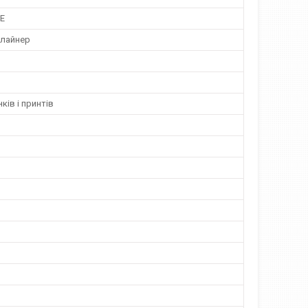
TE
клайнер
ків і принтів