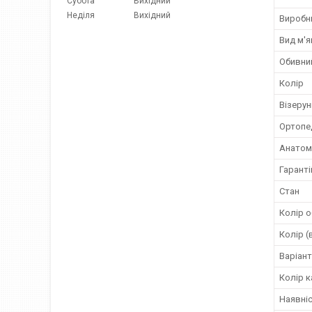
Субота
Вихідний
Неділя
Вихідний
Виробн
Вид м'я
Обивни
Колір
Візерун
Ортопе
Анатомі
Гаранті
Стан
Колір 
Колір (
Варіант
Колір 
Наявніс