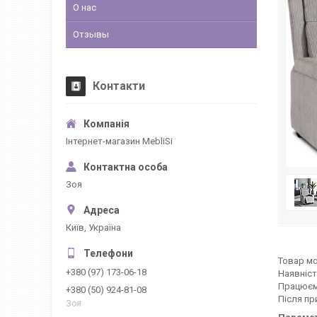
О нас
Отзывы
Контакти
Інтернет-магазин MebliSi
Зоя
Київ, Україна
Товар мо
+380 (97) 173-06-18
Наявніст
Працюєм
+380 (50) 924-81-08
Після пр
Зоя