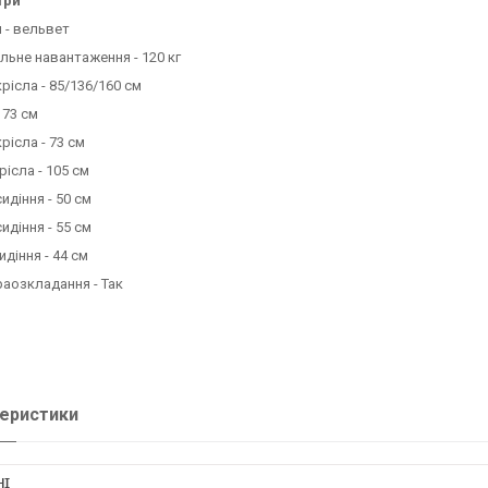
три
 - вельвет
ьне навантаження - 120 кг
крісла - 85/136/160 см
 73 см
рісла - 73 см
рісла - 105 см
идіння - 50 см
идіння - 55 см
идіння - 44 см
раозкладання - Так
еристики
НІ