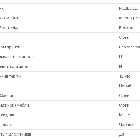
ик
MEBEL ELI
ких меблів
крісло-ре
й матеріал
Вельвет
Сірий
ки і принти
Без візерун
дичні властивості
Ні
чні властивості
Ні
йний термін
12 міс
Новий
оббивки
Сірий
відтінок) меблів
Сірий
 сидіння
М'яке
каркаса
Чорний
ть підлокітників
Да