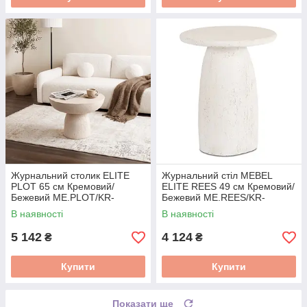
Журнальний столик ELITE
Журнальний стіл MEBEL
PLOT 65 см Кремовий/
ELITE REES 49 см Кремовий/
Бежевий ME.PLOT/KR-
Бежевий ME.REES/KR-
BZ/MGO/L
BZ/MGO/L
В наявності
В наявності
5 142
4 124
₴
₴
Купити
Купити
Показати ще