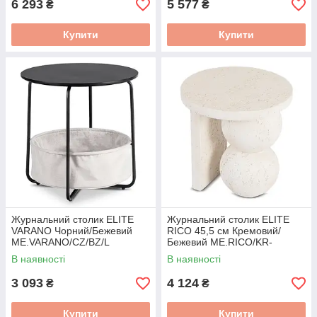
6 293
5 577
₴
₴
Купити
Купити
Журнальний столик ELITE
Журнальний столик ELITE
VARANO Чорний/Бежевий
RICO 45,5 см Кремовий/
ME.VARANO/CZ/BZ/L
Бежевий ME.RICO/KR-
BZ/MGO/L
В наявності
В наявності
3 093
4 124
₴
₴
Купити
Купити