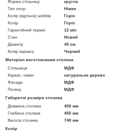
Форма стільниці
кругла
Тип опор
Ніжки
Колір (відтінок) меблів
Горіх
Колір
Горіх
Гарантійний термін
12 міс
Стан
Новий
Діаметр
45 см
Колір каркасу
Чорний
Матеріал виготовлення столика
Стільниця
МДФ
Каркас, ніжки
натуральне дерево
Фасади
МДФ
Полиці
МДФ
Габаритні розміри столика
Довжина столика
450 мм
Глибина столика
450 мм
Висота столика
740 мм
Колір