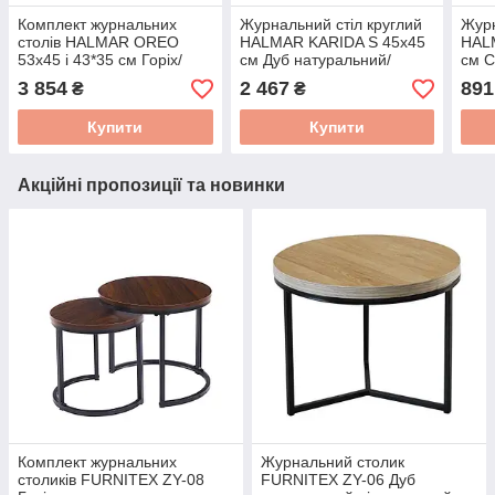
Комплект журнальних
Журнальний стіл круглий
Журн
столів HALMAR OREO
HALMAR KARIDA S 45x45
HAL
53x45 і 43*35 см Горіх/
см Дуб натуральний/
см С
Чорний V-CH-OREO-LAW-
чорний V-CH-KARIDA-S-
MAR
3 854
2 467
891
₴
₴
ORZECHOWY
LAW
CZA
Купити
Купити
Акційні пропозиції та новинки
Комплект журнальних
Журнальний столик
столиків FURNITEX ZY-08
FURNITEX ZY-06 Дуб