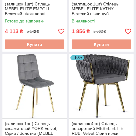
(залишок 1шт) Стілець
(залтишок 1шт) Стілець
MEBEL ELITE EMPOLI
MEBEL ELITE KATHY
Бежевий ніжки чорні
Бежевий ніжки дуб
ME.EMPOLI/BZ/T/K
ME.KATHY/BZ/D/T/K
Готово до відправки
В наявності
4 113
1 856
₴
₴
5 142 ₴
2 062 ₴
Купити
Купити
–10%
(залишок 1шт) Стілець
(залишок 4шт) Стілець
оксамитовий YORK Velvet,
поворотний MEBEL ELITE
Сірий / Золотий (MEBEL
RUBI Velvet Сірий ніжки