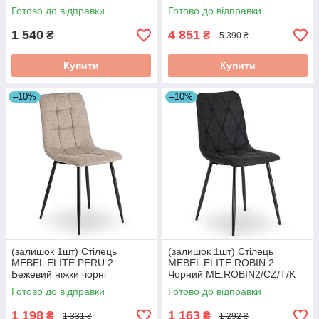
ELITE) ME.YORK/P/ZL/V/K
золоті ME.RUBI/P/ZL/V/K
Готово до відправки
Готово до відправки
1 540
4 851
₴
₴
5 390 ₴
Купити
Купити
–10%
–10%
(залишок 1шт) Стілець
(залишок 1шт) Стілець
MEBEL ELITE PERU 2
MEBEL ELITE ROBIN 2
Бежевий ніжки чорні
Чорний ME.ROBIN2/CZ/T/K
ME.PERU2/BZ/T/K
Готово до відправки
Готово до відправки
1 198
1 163
₴
₴
1 331 ₴
1 292 ₴