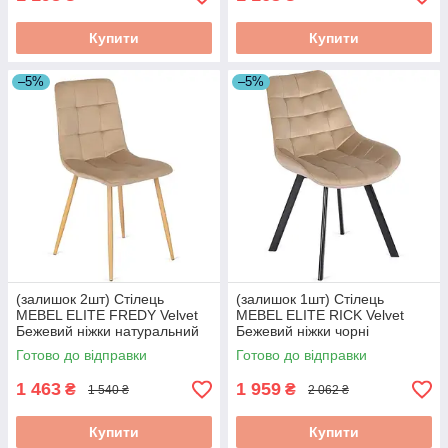
Купити
Купити
–5%
–5%
(залишок 2шт) Стілець
(залишок 1шт) Стілець
MEBEL ELITE FREDY Velvet
MEBEL ELITE RICK Velvet
Бежевий ніжки натуральний
Бежевий ніжки чорні
дуб ME.FREDY/BZ/D/V/K
ME.RICK/BZ/V/K
Готово до відправки
Готово до відправки
1 463
1 959
₴
₴
1 540 ₴
2 062 ₴
Купити
Купити