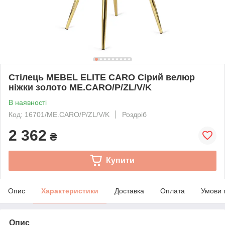
Стілець MEBEL ELITE CARO Сірий велюр
ніжки золото ME.CARO/P/ZL/V/K
В наявності
Код: 16701/ME.CARO/P/ZL/V/K
Роздріб
2 362
₴
Купити
Опис
Характеристики
Доставка
Оплата
Умови 
Опис