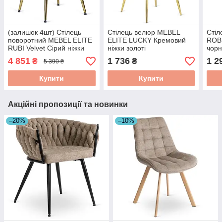
(залишок 4шт) Стілець
Стілець велюр MEBEL
Стіл
поворотний MEBEL ELITE
ELITE LUCKY Кремовий
ROBI
RUBI Velvet Сірий ніжки
ніжки золоті
чорн
золоті ME.RUBI/P/ZL/V/K
ME.LUCKY/KR/ZL/V/K
4 851
1 736
1 2
₴
₴
5 390 ₴
Купити
Купити
Акційні пропозиції та новинки
–20%
–10%