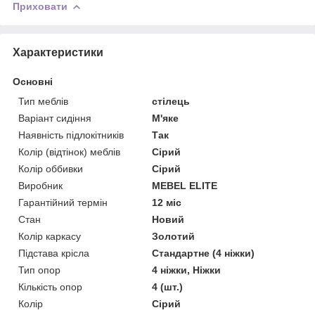
Приховати
Характеристики
Основні
Тип меблів
стілець
Варіант сидіння
М'яке
Наявність підлокітників
Так
Колір (відтінок) меблів
Сірий
Колір оббивки
Сірий
Виробник
MEBEL ELITE
Гарантійний термін
12 міс
Стан
Новий
Колір каркасу
Золотий
Підстава крісла
Стандартне (4 ніжки)
Тип опор
4 ніжки, Ніжки
Кількість опор
4 (шт.)
Колір
Сірий