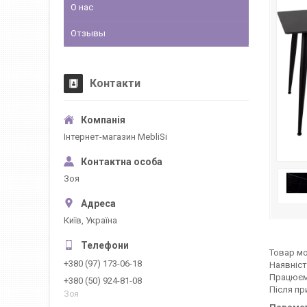
О нас
Отзывы
Контакти
Інтернет-магазин MebliSi
Зоя
Київ, Україна
Товар мо
+380 (97) 173-06-18
Наявніст
Працюєм
+380 (50) 924-81-08
Після пр
Зоя