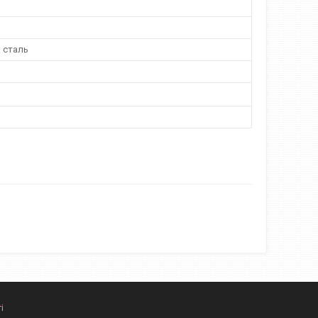
 сталь
і