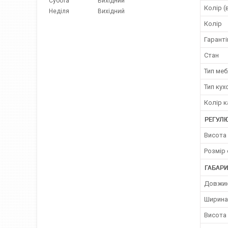
Субота
Вихідний
Колір (
Неділя
Вихідний
Колір
Гаранті
Стан
Тип меб
Тип кух
Колір к
РЕГУЛ
Висота 
Розмір 
ГАБАРИ
Довжин
Ширина
Висота