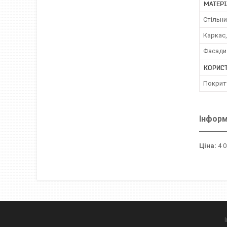
МАТЕРІ
Стільн
Каркас,
Фасади
КОРИС
Покрит
Інформ
Ціна:
4 0