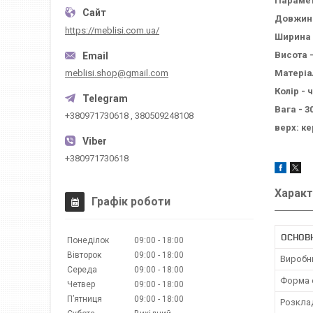
Параме
Довжина
https://meblisi.com.ua/
Ширина 
Висота -
Матеріа
meblisi.shop@gmail.com
Колір -
Вага - 30
+380971730618 , 380509248108
верх: ке
+380971730618
Характ
Графік роботи
ОСНОВ
Понеділок
09:00
18:00
Вівторок
09:00
18:00
Виробн
Середа
09:00
18:00
Форма 
Четвер
09:00
18:00
Пʼятниця
09:00
18:00
Розкла