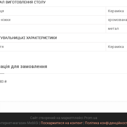
АЛ ВИГОТОВЛЕННЯ СТОЛУ
иця
Кераміка
 ніжки
хромована
метал
ТУВАЛЬНИЦЬКІ ХАРАКТЕРИСТИКИ
тя
Кераміка
ація для замовлення
83 ₴
Сайт створений на маркетплейсі
Prom.ua
Інтернет-магазин MebliSi |
Поскаржитися на контент
|
Політика конфіденційност