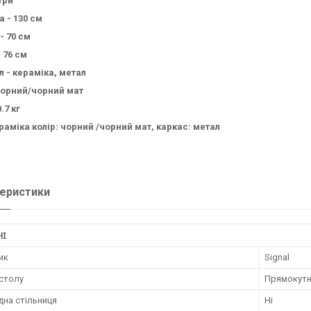
три
 - 130 см
- 70 см
 76 см
л - кераміка, метал
 чорний/чорний мат
.7 кг
раміка колір: чорний /чорний мат, каркас: метал
еристики
НІ
ик
Signal
столу
Прямокут
дна стільниця
Ні