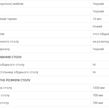
відтінок) меблів
Чорний
Чорний
йний термін
12 міс
Новий
лів
стіл обідні
онного столу
не розкла
аркасу
Чорний
ЮВАННЯ СТОЛУ
обіднього столу
Ні
стільниці обіднього столу
Ні
ТНІ РОЗМІРИ СТОЛУ
а столу
1300 мм
 столу
700 мм
 столу
760 мм