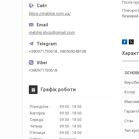
Після пр
Поворотн
https://meblisi.com.ua/
бежевий 
meblisi.shop@gmail.com
+380971730618 , 380509248108
Характ
+380971730618
ОСНОВ
Виробн
Графік роботи
Колір
Максим
Понеділок
09:00
18:00
Гаранті
Вівторок
09:00
18:00
Середа
09:00
18:00
Стан
Четвер
09:00
18:00
Тип крі
Пʼятниця
09:00
18:00