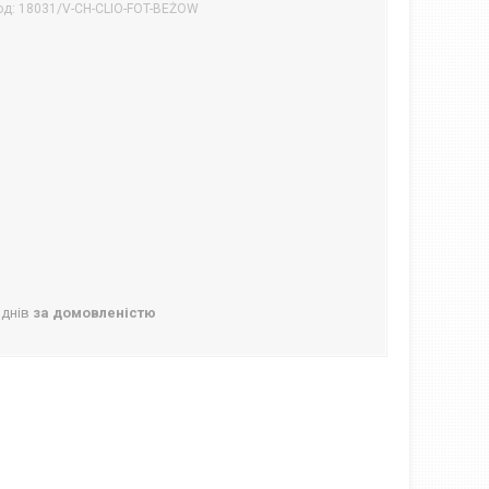
од:
18031/V-CH-CLIO-FOT-BEŻOW
 днів
за домовленістю