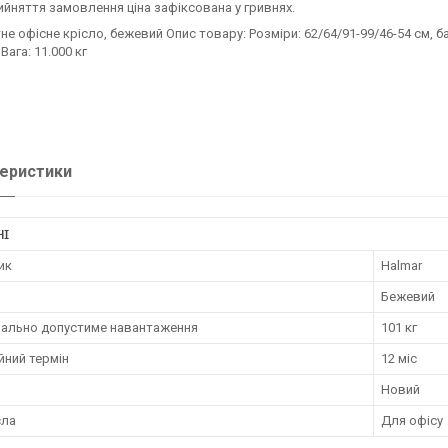
ийняття замовлення ціна зафіксована у гривнях.
е офісне крісло, бежевий Опис товару: Розміри: 62/64/91-99/46-54 см, б
Вага: 11.000 кг
еристики
НІ
ик
Halmar
Бежевий
ально допустиме навантаження
101 кг
йний термін
12 міс
Новий
сла
Для офісу