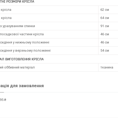
ТНІ РОЗМІРИ КРІСЛА
 крісла
62 см
 крісла
64 см
з урахуванням спинки
91 см
посадкової частини крісла
46 см
сидіння у нижньому положенні
46 см
сидіння у верхньому положенні
54 см
АЛ ВИГОТОВЛЕННЯ КРІСЛА
ий оббивний матеріал
тканина
ація для замовлення
95 ₴